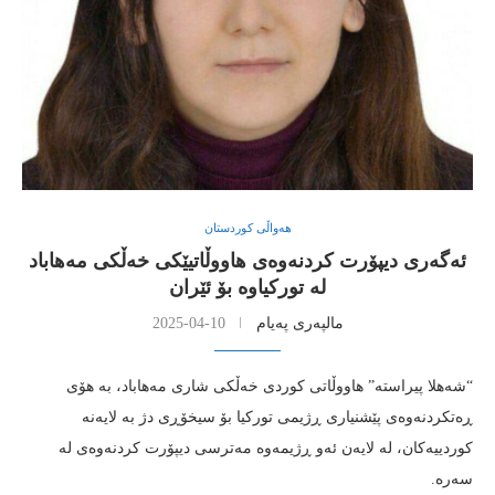
هەواڵی کوردستان
ئەگەری دیپۆرت کردنەوەی هاووڵاتیێکی خەڵکی مەهاباد
لە تورکیاوە بۆ ئێران
مالپەری پەیام
2025-04-10
“شەهلا پیراستە” هاووڵاتی کوردی خەڵکی شاری مەهاباد، بە هۆی
ڕەتکردنەوەی پێشنیاری ڕژیمی تورکیا بۆ سیخۆڕی دژ بە لایەنە
کوردییەکان، لە لایەن ئەو ڕژیمەوە مەترسی دیپۆرت کردنەوەی لە
سەرە.