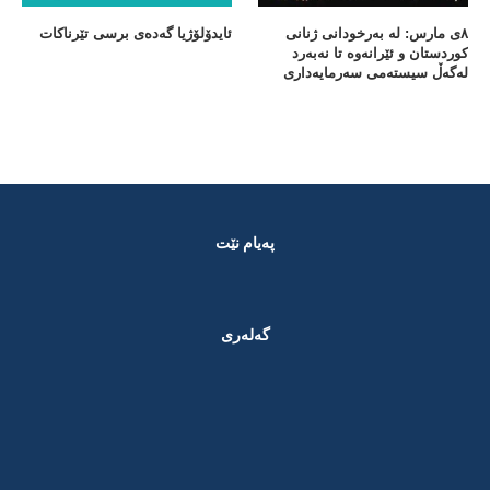
٨ی مارس: لە بەرخودانی ژنانی
ئایدۆلۆژیا گەدەی برسی تێرناکات
کوردستان و ئێرانەوە تا نەبەرد
لەگەڵ سیستەمی سەرمایەداری
پەیام نێت
گەلەری