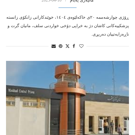
مالپەری پەیام
2025-04-10
ڕۆژی چوارشەممە ٢٠ی خاکەلێوەی ١٤٠٤، خوێندکارانی زانکۆی زانستە
پزشکییەکانی کاشان دژ بە خراپی دۆخی خواردنی سلف، مانیان گرت و
ناڕەزایەتییان دەربڕی.