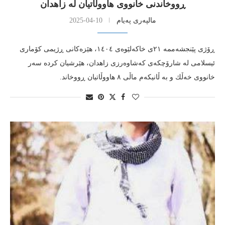
ڕووخاندنی خانووی هاووڵاتیان له‌ زاهدان
مالپەری پەیام
2025-04-10
ڕۆژی پێنجشه‌ممه‌ ٢١ی خاكه‌لێوه‌ی ١٤٠٤، هێزه‌كانی ڕژیمی كۆماری
ئیسلامی له‌ شارۆچكه‌ی كه‌شاوه‌رزی زاهدان، هێرشیان كرده‌ سه‌ر
خانووی خه‌ڵك و به‌ ڵانیكه‌م ماڵی ٨ هاووڵاتیان ڕووخاند.