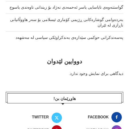
گواستنەوەی نایاسایی یاسر ئەحمەدی نەژاد بۆ زیندانی ناوەندی یاسوج
بەردەوامی گوشارەکانی ڕژیمی کۆماری ئیسلامی بۆ سەر هاووڵاتیانی
ناڕازی لە ئێران
پەسەندکرانی حوکمی سێدارەی بەندکراوێکی سیاسی لە مەشهەد
دووایین لێدوان
دیدگاهی برای نمایش وجود ندارد.
هاوڕێمان بن!
TWITTER
FACEBOOK