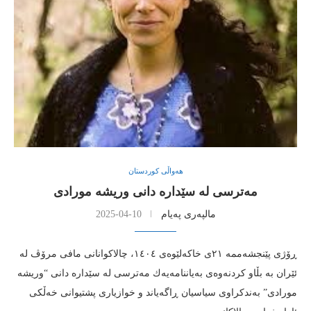
هەواڵی کوردستان
مه‌ترسی له‌ سێداره‌ دانی وریشه‌ مورادی
مالپەری پەیام
2025-04-10
ڕۆژی پێنجشه‌ممه‌ ٢١ی خاكه‌لێوه‌ی ١٤٠٤، چالاكوانانی مافی مرۆڤ له‌
ئێران به‌ بڵاو كردنه‌وه‌ی به‌یاننامه‌یه‌ك مه‌ترسی له‌ سێداره‌ دانی “وریشه‌
مورادی” به‌ندكراوی سیاسیان ڕاگه‌یاند و خوازیاری پشتیوانی خه‌ڵکی