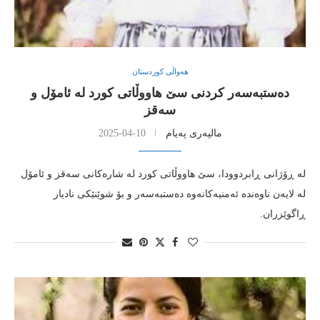
هەواڵی کوردستان
ده‌ستبه‌سه‌ر كردنی سێ هاووڵاتی كورد له‌ ئامۆل و
سه‌قز
مالپەری پەیام
2025-04-10
له‌ ڕۆژانی ڕابردوودا، سێ هاووڵاتی كورد له‌ شاره‌كانی سه‌قز و ئامۆل
له‌ لایه‌ن ناوه‌نده‌ ئه‌منیه‌كانه‌وه‌ ده‌ستبه‌سه‌ر و بۆ شوێنێكی نادیار
ڕاگوێزران.