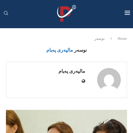
Home
نوسەر
نوسەر
مالپەری پەیام
مالپەری پەیام