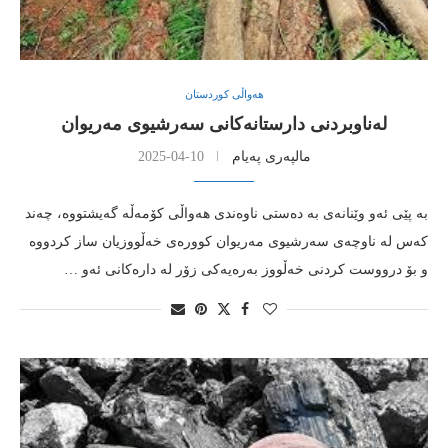
هەواڵی کوردستان
له‌ناوبردنی دارستانه‌كانی سه‌رشیوی مه‌ریوان
مالپەری پەیام
2025-04-10
به‌ پێی ئه‌و وێنانه‌ی به‌ ده‌ستی ناوه‌ندی هه‌واڵی كۆمه‌ڵه‌ گه‌یشتووه‌، چه‌ند
كه‌س له‌ ناوچه‌ی سه‌رشیوی مه‌ریوان كووره‌ی خه‌ڵووزیان ساز كردووه‌
و بۆ درووست كردنی خه‌ڵووز به‌ره‌یه‌كی زۆر له‌ داره‌كانی ئه‌و …