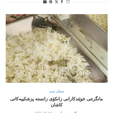
هەواڵی ئێران
مانگرتنی خوێندکارانی زانکۆی زانستە پزشکییەکانی
کاشان