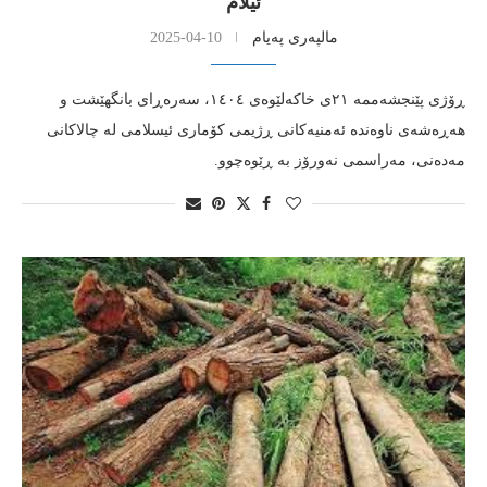
ئیلام
مالپەری پەیام
2025-04-10
ڕۆژی پێنجشه‌ممه‌ ٢١ی خاكه‌لێوه‌ی ١٤٠٤، سه‌ره‌ڕای بانگهێشت و
هه‌ڕه‌شه‌ی ناوه‌نده‌ ئه‌منیه‌كانی ڕژیمی كۆماری ئیسلامی له‌ چالاكانی
مه‌ده‌نی،‌ مه‌راسمی نه‌ورۆز به‌ ڕێوه‌چوو.