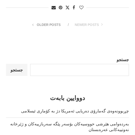
OLDER POSTS
NEWER POSTS
جستجو
جستجو
دووایین بابەت
چڕبوونەوەی گەمارۆی دەریایی ئەمریکا دژ بە کۆماری ئیسلامی
بەردەوامی هێرشی حووسیەکان بۆسەر پێگە سەربازییەکان و ژێرخانە
نەوتییەکانی عەرەبستان