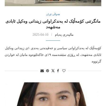
هەواڵی ئێران
مانگرتنی کۆمەڵێک لە بەندکراوانی زیندانی وەکیل ئابادی
مەشهەد
مالپەری پەیام
2025-04-10
کۆمەڵێک لە بەندکراوانی سیاسی و عەقیدەتی بەندی ١ی زیندانی وەکیل
ئابادی مەشهەد، لە ڕؤژی سێشەممە ١٩ی خاکەلێوەوە مانیان لە خواردن
گرتووە.