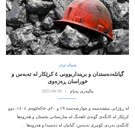
هەواڵی ئێران
گیانله‌ده‌ستدان و برینداربوونی ٤ كرێكار له‌ ته‌به‌س و
خوراسان ڕه‌زه‌وی
مالپەری پەیام
2025-04-10
له‌ ڕۆژانی سێشه‌ممه‌ و چوارشه‌ممه‌ ١٩ و ٢٠ی خاكه‌لێوه‌ی ١٤٠٤، دوو
كرێكار له‌ كانگه‌ی گوندی ئاهه‌نگ له‌ شارستانی بجستان و هه‌روه‌ها
كانگه‌ی به‌ردی كۆمری ته‌به‌س، گیانیان له‌ ده‌ستدا و هه‌روه‌ها …