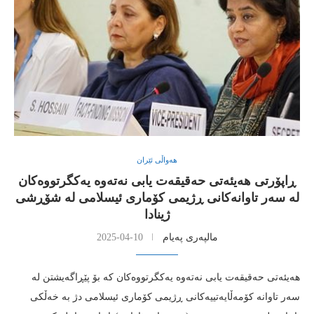
هەواڵی ئێران
ڕاپۆرتی هه‌یئه‌تی حه‌قیقه‌ت یابی نه‌ته‌وه‌ یه‌كگرتووه‌كان
له‌ سه‌ر تاوانه‌كانی ڕژیمی كۆماری ئیسلامی له‌ شۆڕشی
ژینادا
مالپەری پەیام
2025-04-10
هه‌یئه‌تی حه‌قیقه‌ت یابی نه‌ته‌وه‌ یه‌كگرتووه‌كان كه‌ بۆ پێڕاگه‌یشتن له‌
سه‌ر تاوانه‌ كۆمه‌ڵایه‌تییه‌كانی ڕژیمی كۆماری ئیسلامی دژ به‌ خه‌ڵكی