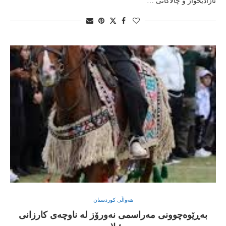
ئازادیخواز و چالاكانی …
هەواڵی کوردستان
به‌ڕێوه‌چوونی مه‌راسمی نه‌ورۆز له‌ ناوچه‌ی كارزانی