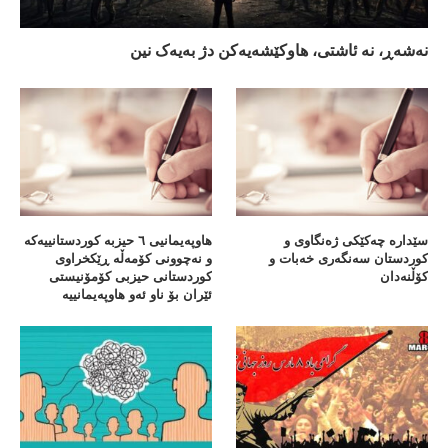
نەشەڕ، نە ئاشتی، هاوکێشەیەکن دژ بەیەک نین
سێدارە چەکێکی ژەنگاوی و
هاوپەیمانیی ٦ حیزبە کوردستانییەکە
کوردستان سەنگەری خەبات و
و نەچوونی کۆمەڵە ڕێکخراوی
کۆڵنەدان
کوردستانی حیزبی کۆمۆنیستی
ئێران بۆ ناو ئەو هاوپەیمانییە