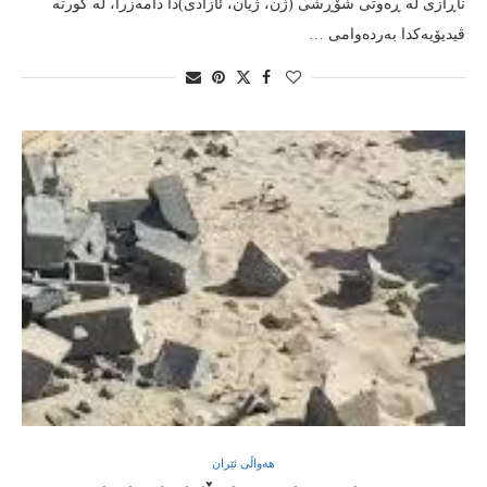
ناڕازی له‌ ڕه‌وتی شۆڕشی (ژن، ژیان، ئازادی)دا دامه‌زرا، له‌ كورته‌
ڤیدیۆیه‌كدا به‌رده‌وامی …
هەواڵی ئێران