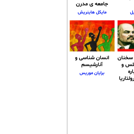
جامعه ی مدرن
ل
مایکل هاینریش
ز سخنان
انسان شناسی و
لس و
آنارشیسم
ره
برایان موریس
لتاریا