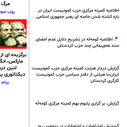
مرگ
اطلاعیه کمیته مرکزی حزب کمونیست ایران در
روب سوی
باره کشته شدن خامنه ای رهبر جمهوری اسلامی
اطلاعیه کومه‌له در تشریح دلایل عدم امضای
سند هم‌پیمانی چند حزب کردستان
برگزیده ای ا
مارکس، انگ
لنین دربا
گزارش دیدار هیئت کمیته مرکزی حزب کمونیست
دیکتاتوری پرو
ایران،با هیئتی از دفتر سیاسی حزب کمونیست
کارگری کردستان
پیام
گزارش بر گزاری پلنوم نهم کمیته مرکزی کۆمەڵە
گسترش اعتراضات و اعتصابات در پنجمین روز