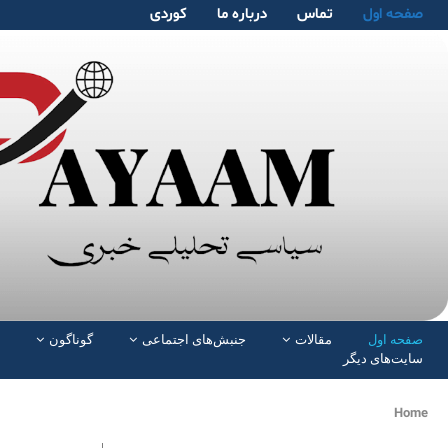
صفحە اول
تماس
دربارە ما
کوردی
صفحە اول
مقالات
جنبش‌های اجتماعی
گوناگون
سایت‌های دیگر
Home