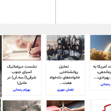
 آمریکا به
تحلیل
نشست دیپلماتیک
رماندهی،
روانشناختی
آسیای جنوب
هپادی،...
خانواده‌های دادخواه
شرقی‌(آ.سه.آن) در
هفت...
مانیل!
 رحمانی
2
آگوست 4, 2026
آگوست 5, 2026
لقمان مهری
بهرام رحمانی