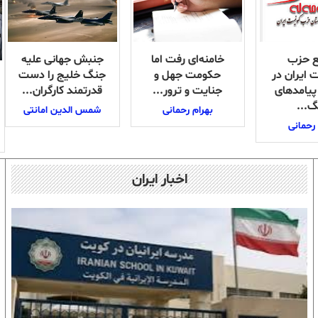
 حزب
خامنه‌ای رفت اما
جنبش جهانی علیه
ایران در
حکومت جهل و
جنگ خلیج را دست
 پیامدهای
جنایت و ترور...
قدرتمند کارگران...
...
بهرام رحمانی
شمس الدین امانتی
 رحمانی
اخبار ایران