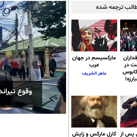
الب ترجمە شدە
داران
مارکسیسم در جهان
ت‌ در
عرب
 کابوس
ماهر الشریف
ارزه!
وقوع تیراند
آگوست 7, 2026
۱ سال پس از
کارل مارکس و زایش