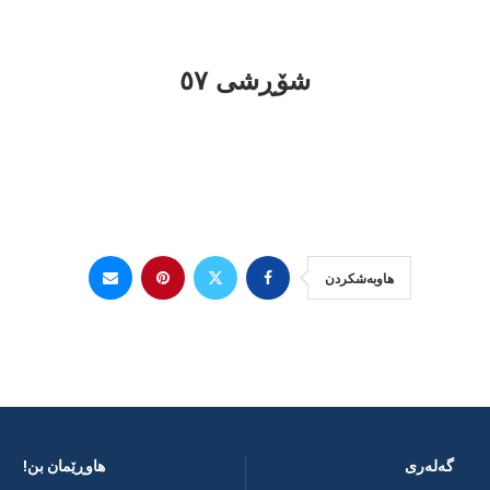
شۆڕشی ٥٧
هاوبەشکردن
گەلەری
هاوڕێمان بن! ​