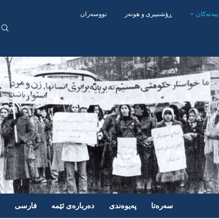
یبەتەکان
ڕۆشنبیری و هونەر
نووسەران
سەرەتا
پەیوەندی
دەربارەی ئێمە
فارسی