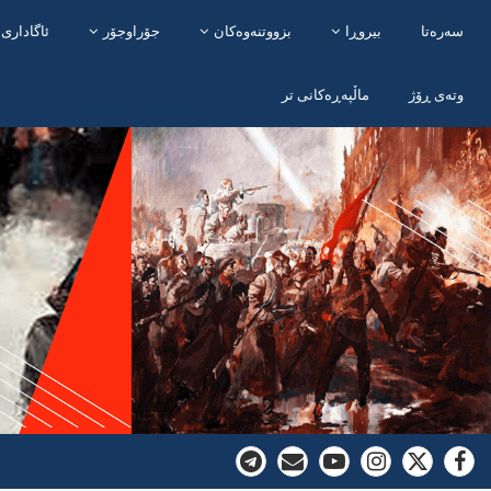
سەرەتا
بیروڕا
بزووتنەوەکان
جۆراوجۆر
ئاگاداری 
وتەی ڕۆژ
ماڵپەڕەکانی تر