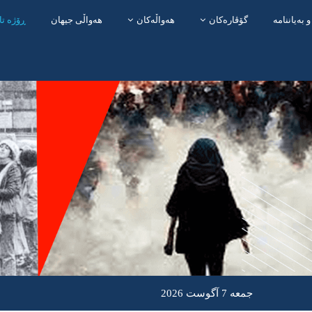
و بەیاننامە
گۆڤارەکان
هەواڵەکان
هەواڵی جیهان
ڕۆژە تا
جمعه 7 آگوست 2026