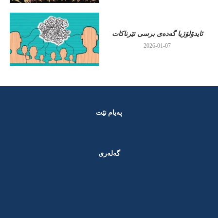
ئایدۆلۆژیا گەدەی برسی تێرناکات
2026-01-07
پەیام نێت
گەلەری