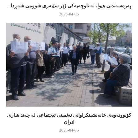
پەرەسەندنی هیوا، لە ناوچەیەکی ژێر سێبەری شوومی شەڕدا...
2025-04-06
كۆبوونه‌وه‌ی خانه‌نشینكراوانی ته‌ئمینی ئیجتماعی له‌ چه‌ند شاری
ئێران
2025-04-06