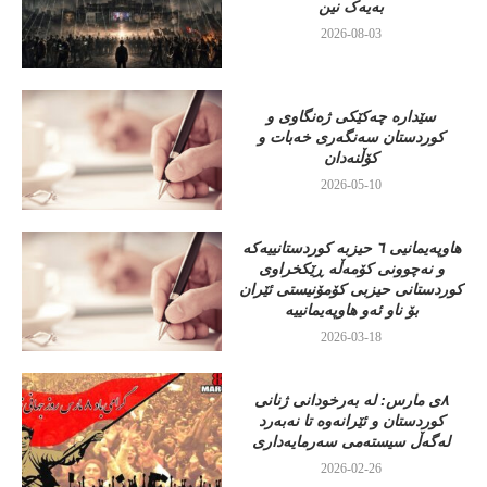
بەیەک نین
2026-08-03
سێدارە چەکێکی ژەنگاوی و
کوردستان سەنگەری خەبات و
کۆڵنەدان
2026-05-10
هاوپەیمانیی ٦ حیزبە کوردستانییەکە
و نەچوونی کۆمەڵە ڕێکخراوی
کوردستانی حیزبی کۆمۆنیستی ئێران
بۆ ناو ئەو هاوپەیمانییە
2026-03-18
٨ی مارس: لە بەرخودانی ژنانی
کوردستان و ئێرانەوە تا نەبەرد
لەگەڵ سیستەمی سەرمایەداری
2026-02-26