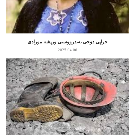
خراپی دۆخی ته‌ندرووستی وریشه‌ مورادی
2025-04-06