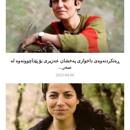
ڕه‌تكردنه‌وه‌ی داخوازی په‌خشان عه‌زیری بۆ پێداچوونه‌وه‌ له‌
سه‌ر...
2025-04-06