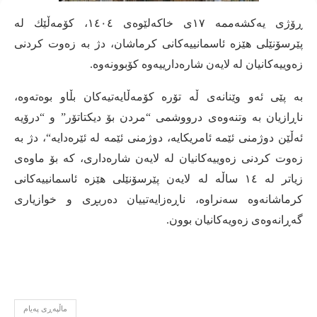
ڕۆژی یه‌كشه‌ممه‌ ١٧ی خاكه‌لێوه‌ی ١٤٠٤، كۆمه‌ڵێك له‌
پێرسۆنێلی هێزه‌ ئاسمانییه‌كانی كرماشان، دژ به‌ زه‌وت كردنی
زه‌وییه‌كانیان له‌ لایه‌ن شاره‌دارییه‌وه‌ كۆبوونه‌وه‌
.
به‌ پێی ئه‌و وێنانه‌ی ڵە تۆرە کۆمەڵایەتیەکان بڵاو بوەتەوە،
ناڕازیان به‌ وتنه‌وه‌ی درووشمی
“
مردن بۆ دیكتاتۆر
”
و
“
درۆیه‌
ئه‌ڵێن دوژمنی ئێمه‌ ئامریكایه‌، دوژمنی ئێمه‌ له‌ ئێره‌دایه‌
“
، دژ به‌
زه‌وت كردنی زه‌وییه‌كانیان له‌ لایه‌ن شاره‌داری، كه‌ بۆ ماوه‌ی
زیاتر له‌ ١٤ ساڵه‌ له‌ لایه‌ن پێرسۆنێلی هێزه‌ ئاسمانییه‌كانی
كرماشانه‌وه‌ سه‌نراوه‌، ناڕه‌زایه‌تییان ده‌ربڕی و خوازیاری
گەڕانەوەی زەویەکانیان بوون
.
ماڵپه‌ڕی په‌یام