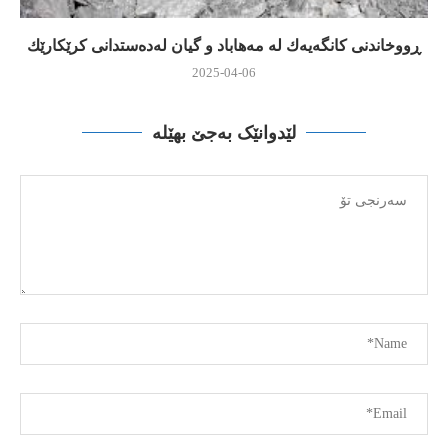
ڕووخاندنی كانگه‌یه‌ك له‌ مه‌هاباد و گیان له‌ده‌ستدانی كرێكارێك
2025-04-06
لێدوانێک بەجێ بهێلە