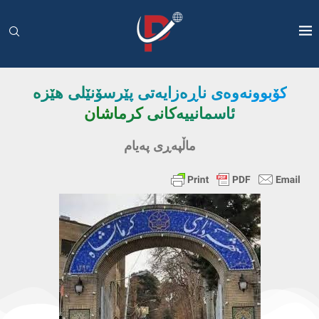
كۆبوونه‌وه‌ی ناڕه‌زایه‌تی پێرسۆنێلی هێزه‌
ئاسمانییه‌كانی كرماشان
ماڵپه‌ڕی په‌یام