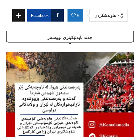
0
هاوبەشکردن
Facebook
چەند بابەتێکیتری نووسەر