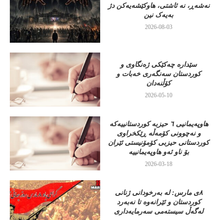
نەشەڕ، نە ئاشتی، هاوکێشەیەکن دژ
بەیەک نین
2026-08-03
سێدارە چەکێکی ژەنگاوی و
کوردستان سەنگەری خەبات و
کۆڵنەدان
2026-05-10
هاوپەیمانیی ٦ حیزبە کوردستانییەکە
و نەچوونی کۆمەڵە ڕێکخراوی
کوردستانی حیزبی کۆمۆنیستی ئێران
بۆ ناو ئەو هاوپەیمانییە
2026-03-18
٨ی مارس: لە بەرخودانی ژنانی
کوردستان و ئێرانەوە تا نەبەرد
لەگەڵ سیستەمی سەرمایەداری