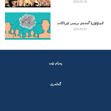
2026-02-26
ئایدۆلۆژیا گەدەی برسی تێرناکات
2026-01-07
پەیام نێت
گەلەری