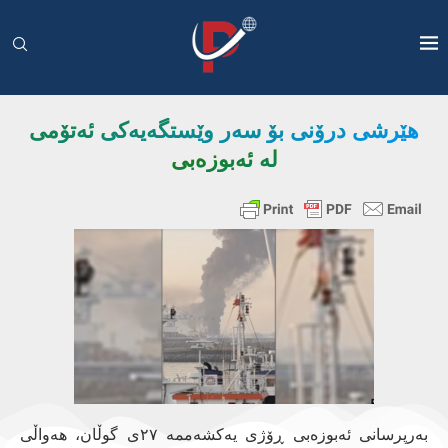
هێرشی درۆنی بۆ سەر وێستگەیەکی ئەتۆمی
لە ئەبوزەبی
بەرپرسانی ئەبوزەبی ڕۆژی یەکشەممە ٢٧ی گوڵان، هەواڵی