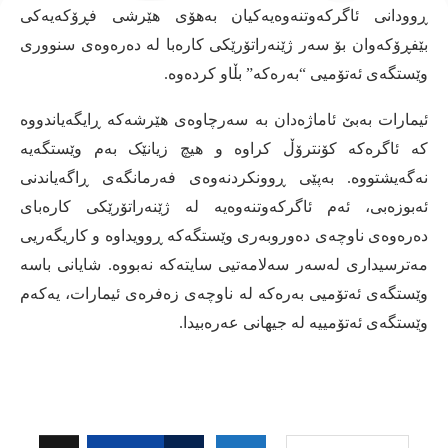
ڕوودانی ئاگرکەوتنەوەیەکیان بەهۆی هێرشی فڕۆکەیەکی
بێفڕۆکەوان بۆ سەر ژێنەراتۆرێکی کارەبا لە دەرەوەی سنووری
وێستگەی ئەتۆمیی
“
بەرەکە
”
بڵاو کردەوە
.
ئیمارات بەبێ ئاماژەدان بە سەرچاوەی هێرشەکە ڕایگەیاندووە
کە ئاگرەکە کۆنترۆڵ کراوە و هیچ زیانێک بەم وێستگەیە
نەگەیشتووە
.
بەپێی ڕوونکردنەوەی فەرمانگەی ڕاگەیاندنی
ئەبوزەبی، ئەم ئاگرکەوتنەوەیە لە ژێنەراتۆرێکی کارەبای
دەرەوەی ناوچەی دەوروبەری وێستگەکە ڕوویداوە و کاریگەریی
مەترسیداری لەسەر سەلامەتیی سایتەکە نەبووە
.
شایانی باسە
وێستگەی ئەتۆمیی بەرەکە لە ناوچەی زەفرەی ئیمارات، یەکەم
وێستگەی ئەتۆمییە لە جیهانی عەرەبیدا
.