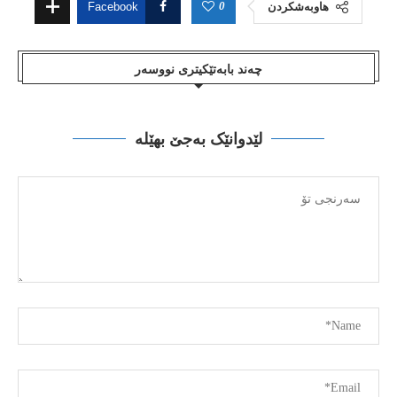
0
هاوبەشکردن
Facebook
چەند بابەتێکیتری نووسەر
لێدوانێک بەجێ بهێلە