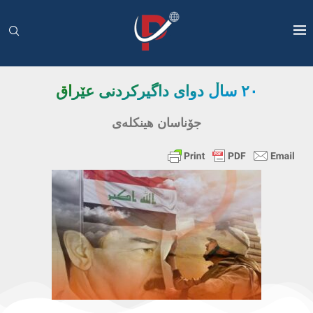
٢٠ ساڵ دوای داگیرکردنی عێراق
جۆناسان هینکلەی