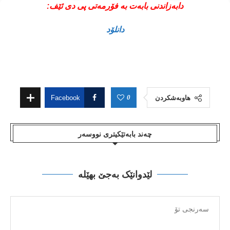
دابەزاندنی بابەت بە فۆرمەتی پی دی ئێف:
دانلۆد
0
هاوبەشکردن
Facebook
چەند بابەتێکیتری نووسەر
لێدوانێک بەجێ بهێلە