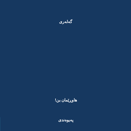
گەلەری
هاوڕێمان بن! ​
پەیوەندی