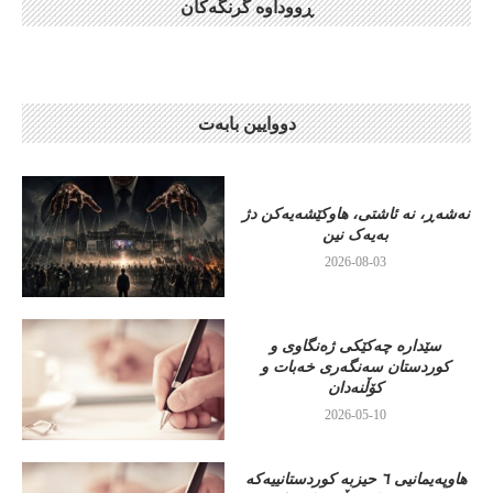
ڕووداوە گرنگەکان
دووایین بابەت
نەشەڕ، نە ئاشتی، هاوکێشەیەکن دژ
بەیەک نین
2026-08-03
سێدارە چەکێکی ژەنگاوی و
کوردستان سەنگەری خەبات و
کۆڵنەدان
2026-05-10
هاوپەیمانیی ٦ حیزبە کوردستانییەکە