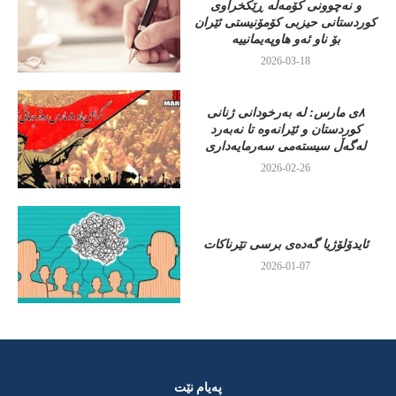
و نەچوونی کۆمەڵە ڕێکخراوی
کوردستانی حیزبی کۆمۆنیستی ئێران
بۆ ناو ئەو هاوپەیمانییە
2026-03-18
٨ی مارس: لە بەرخودانی ژنانی
کوردستان و ئێرانەوە تا نەبەرد
لەگەڵ سیستەمی سەرمایەداری
2026-02-26
ئایدۆلۆژیا گەدەی برسی تێرناکات
2026-01-07
پەیام نێت