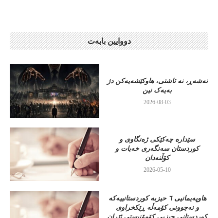
دووایین بابەت
نەشەڕ، نە ئاشتی، هاوکێشەیەکن دژ
بەیەک نین
2026-08-03
سێدارە چەکێکی ژەنگاوی و
کوردستان سەنگەری خەبات و
کۆڵنەدان
2026-05-10
هاوپەیمانیی ٦ حیزبە کوردستانییەکە
و نەچوونی کۆمەڵە ڕێکخراوی
کوردستانی حیزبی کۆمۆنیستی ئێران