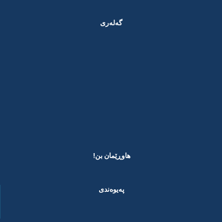
گەلەری
هاوڕێمان بن! ​
پەیوەندی