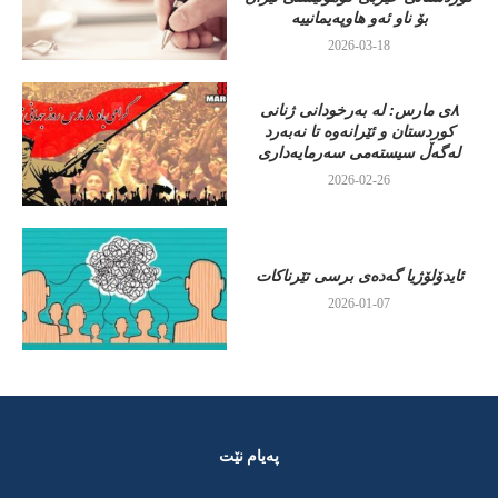
بۆ ناو ئەو هاوپەیمانییە
2026-03-18
٨ی مارس: لە بەرخودانی ژنانی
کوردستان و ئێرانەوە تا نەبەرد
لەگەڵ سیستەمی سەرمایەداری
2026-02-26
ئایدۆلۆژیا گەدەی برسی تێرناکات
2026-01-07
پەیام نێت