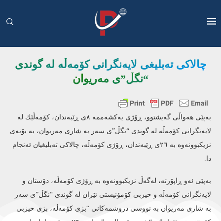
چالاكی ته‌بلیغی لایه‌نگرانی كۆمه‌ڵه‌ له‌ گوندی
“نگڵ”ی مه‌ریوان
به‌پێی هه‌واڵی گه‌یشتوو، ڕۆژی یه‌كشه‌ممه‌ ٨ی ڕێبه‌ندان، كۆمه‌ڵێك له‌
لایه‌نگرانی كۆمه‌ڵه‌ له‌ گوندی “نگڵ”ی سه‌ر به‌ شاری مه‌ریوان، به‌ بۆنه‌ی
نزیكبوونه‌وه‌ به‌ ٢٦ی ڕێبه‌ندان، ڕۆژی كۆمه‌ڵه‌، چالاكی ته‌بلیغیان ئه‌نجام
دا.
به‌پێی ئه‌و ڕاپۆرته‌، له‌گه‌ڵ نزیكبوونه‌وه‌ به‌ ڕۆژی كۆمه‌ڵه‌، دۆستان و
لایه‌نگرانی كۆمه‌ڵه‌ و حیزبی كۆمۆنیستی ئێران له‌ گوندی “نگڵ”ی سه‌ر
به‌ شاری مه‌ریوان به‌ نووسی دروشمه‌كانی “بژی كۆمه‌ڵه‌، بژی حیزبی