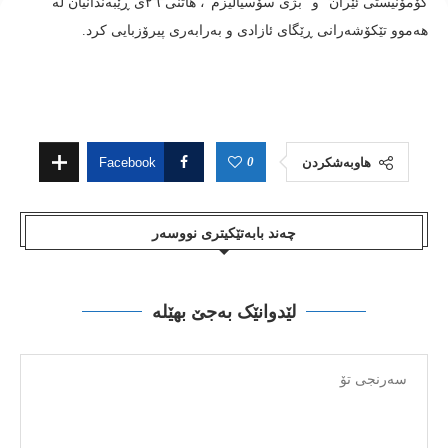
كۆمۆنیستی ئێران” و “بژی سۆسیالیزم”، هاتنی ٢٦ی ڕێبه‌ندانیان له‌
هه‌موو تێكۆشه‌رانی ڕێگای ئازادی و به‌رابه‌ری پیرۆزبایی كرد.
0
هاوبەشکردن
Facebook
چەند بابەتێکیتری نووسەر
لێدوانێک بەجێ بهێلە