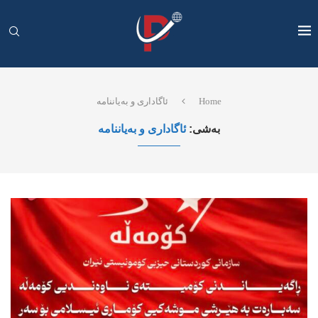
Home
ئاگاداری و بەیاننامە
بەشی:
ئاگاداری و بەیاننامە