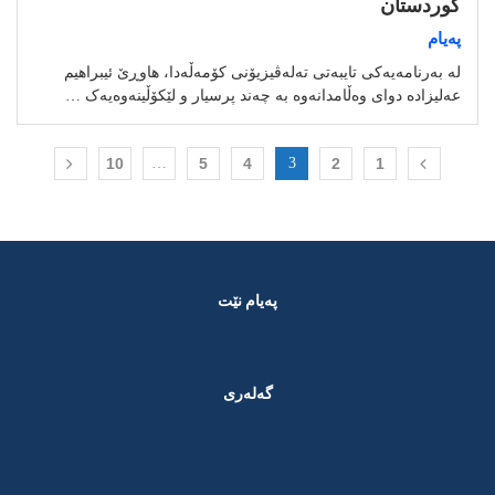
کوردستان
پەیام
لە بەرنامەیەکی تایبەتی تەلەڤیزیۆنی کۆمەڵەدا، هاوڕێ ئیبراهیم
عەلیزادە دوای وەڵامدانەوە بە چەند پرسیار و لێکۆڵینەوەیەک …
10
…
5
4
3
2
1
پەیام نێت
گەلەری