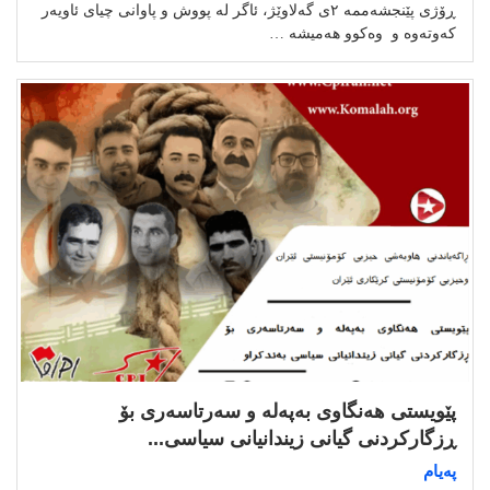
ڕۆژی پێنجشه‌ممه‌ ٢ی گه‌لاوێژ، ئاگر له‌ پووش و پاوانی چیای ئاویه‌ر
كه‌وته‌وه‌ و وەکوو هەمیشە …
پێویستی هەنگاوی بەپەلە و سەرتاسەری بۆ
ڕزگارکردنی گیانی زیندانیانی سیاسی...
پەیام