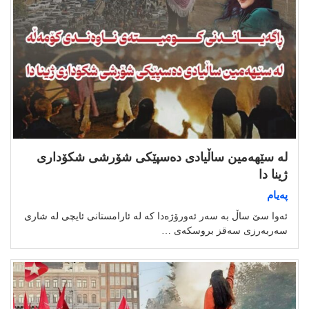
لە سێهەمین ساڵیادی دەسپێکی شۆرشی شکۆداری
ژینا دا
پەیام
ئەوا سێ ساڵ بە سەر ئەورۆژەدا کە لە ئارامستانی ئایچی لە شاری
سەربەرزی سەقز بروسکەی …