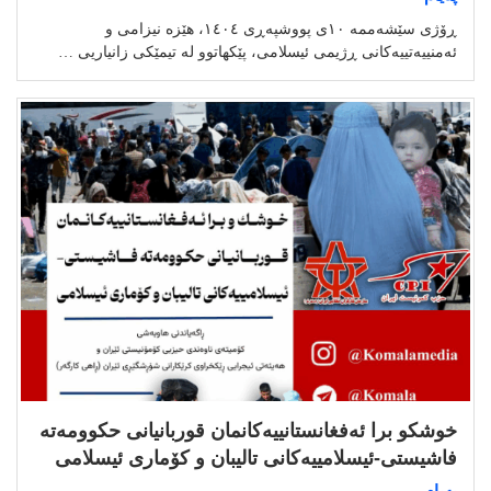
ڕۆژی سێشەممە ١٠ی پووشپەڕی ١٤٠٤، هێزە نیزامی و
ئەمنییەتییەکانی ڕژیمی ئیسلامی، پێکهاتوو لە تیمێکی زانیاریی …
خوشكو برا ئه‌فغانستانییه‌كانمان قوربانیانی حکوومەتە
فاشیستی-ئیسلامییه‌كانی تالیبان و كۆماری ئیسلامی