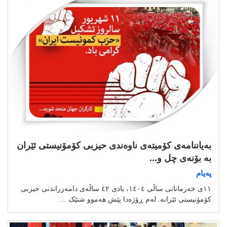
بەیاننامەی کۆمیتەی ناوەندی حیزبی کۆمۆنیستی ئێران
بە بۆنەی چل و...
پەیام
١١ی خەرمانانی ساڵی ١٤٠٤، یادی ٤٢ ساڵەی دامەزراندنی حیزبی
کۆمۆنیستی ئێرانە. لەم ڕۆژەدا پێش هەموو شتێک …