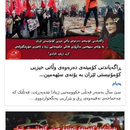
ڕاگەیاندنی کۆمیتەی دەرەوەی وڵاتی حیزبی
کۆمۆنیستی ئێران بە بۆنەی سێهەمین...
پەیام
سێ ساڵ بەسەر قەتڵی حکوومەتیی ژینادا تێدەپەڕێت، قەتڵێک کە
چەخماخەی تەقینەوەی ڕق و بێزاریی پەنگخواردووی …