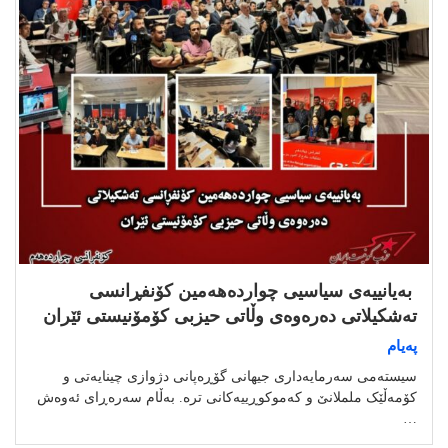
بەیانییەی سیاسیی چواردەهەمین کۆنفڕانسی
تەشکیلاتی دەرەوەی وڵاتی حیزبی کۆمۆنیستی ئێران
پەیام
سیستەمی سەرمایەداری جیهانی گۆڕەپانی دژوازی چینایەتی و
کۆمەڵێک ململانێ و کەموکوڕییەکانی ترە. بەڵام سەرەڕای ئەوەش
…