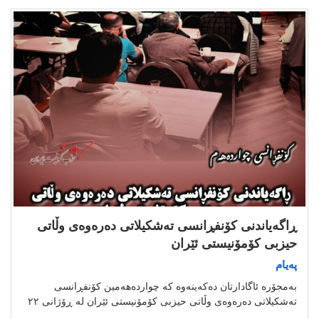
ڕاگەیاندنی کۆنفڕانسی تەشکیلاتی دەرەوەی وڵاتی
حیزبی کۆمۆنیستی ئێران
پەیام
بەمجۆرە ئاگادارتان دەکەینەوە کە چواردەهەمین کۆنفڕانسی
تەشکیلاتی دەرەوەی وڵاتی حیزبی کۆمۆنیستی ئێران لە ڕۆژانی ٢٢
…