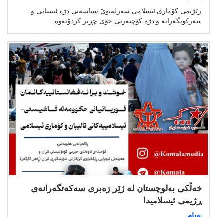
ڕێژیمی کۆماری ئیسلامی سەرلەنوێ سیاسەتی دژە ئینسانی و
سەرکوتگەرانە و دژە کۆچبەریی خۆی چڕتر کردۆتەوە …
خەڵکی بەلوچستان لە ژێر زەبری سەکەتگەرانەی
ڕژیمی ئیسلامیدا
پەیام