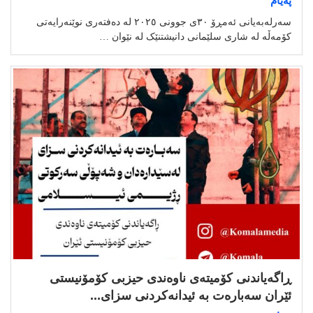
پەیام
سەرلەبەیانی ئەمڕۆ ٣٠ی جوونی ٢٠٢٥ لە دەفتەری نوێنەرایەتی
کۆمەڵە لە شاری سلێمانی دانیشتنێک لە نێوان …
ڕاگەیاندنی کۆمیتەی ناوەندی حیزبی کۆمۆنیستی
ئێران سەبارەت بە ئیدانەکردنی سزای...