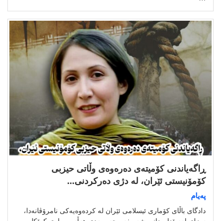
ڕاگەیاندنی کۆمیتەی دەرەوەی وڵاتی حیزبی
کۆمۆنیستی ئێران، لە دژی دەرکردنی...
پەیام
دادگای باڵای کۆماری ئیسلامی ئێران لە کردەوەیەکی نامرۆڤانەدا،