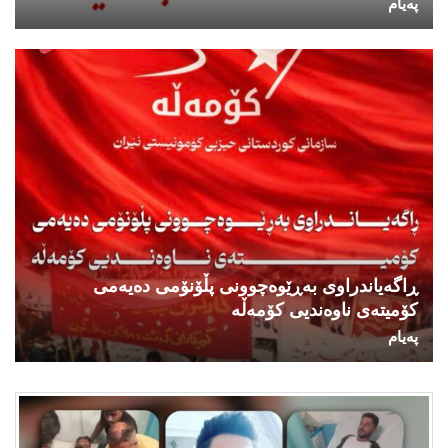
پەیام
ڕاگەیاندراوی بەڕێوەچوونی پڵۆنۆمی دەیەمی
کۆمیتەی ناوەندیی کۆمەڵە
پەیام