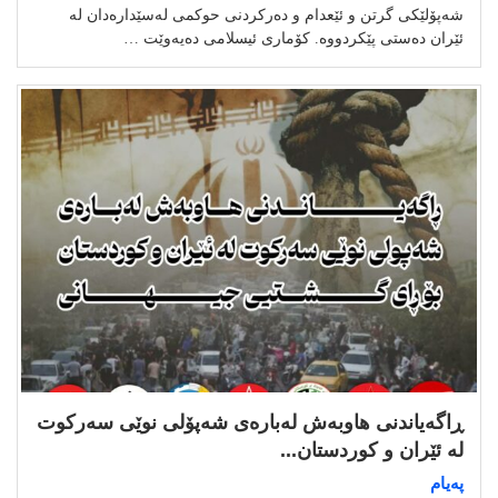
شەپۆلێکی گرتن و ئێعدام و دەرکردنی حوکمی لەسێدارەدان لە
ئێران دەستی پێکردووە. کۆماری ئیسلامی دەیەوێت …
ڕاگەیاندنی هاوبەش لەبارەی شەپۆلی نوێی سەرکوت
لە ئێران و کوردستان...
پەیام