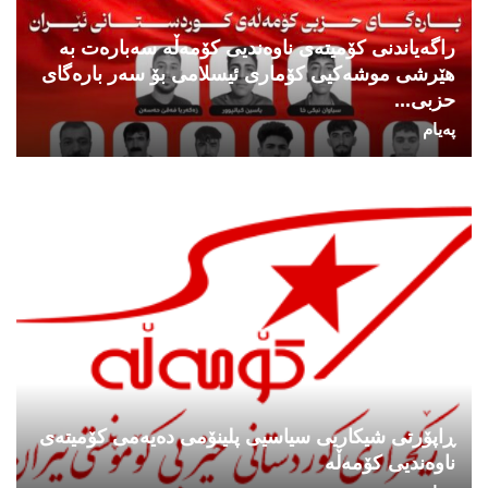
راگەیاندنی کۆمیتەی ناوەندیی کۆمەڵە سەبارەت بە
هێرشی موشەکیی کۆماری ئیسلامی بۆ سەر بارەگای
حزبی...
پەیام
ڕاپۆرتی شیکاریی سیاسیی پلینۆمی دەیەمی کۆمیتەی
ناوەندیی کۆمەڵە