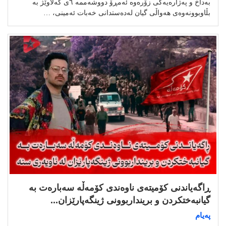
بەداخ و پەژارەیەکی زۆرەوە ئەمڕۆ دووشەممە ٦ی گەلاوێژ بە
بڵاوبوونەوەی هەواڵی گیان لەدەستدانی خەبات ئەمینی، …
ڕاگەیاندنی کۆميتەی ناوەندی کۆمەڵه سەبارەت به
گیانبەختکردن و برینداربوونی ژینگەپارێزان...
پەیام