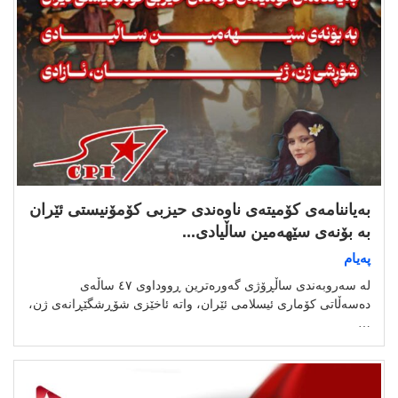
بەیاننامەی کۆمیتەی ناوەندی حیزبی کۆمۆنیستی ئێران
بە بۆنەی سێهەمین ساڵیادی...
پەیام
لە سەروبەندی ساڵڕۆژی گەورەترین ڕووداوی ٤٧ ساڵەی
دەسەڵاتی کۆماری ئیسلامی ئێران، واتە ئاخێزی شۆڕشگێڕانەی ژن،
…