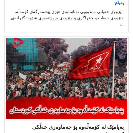
پەیام
مێژووی خەباتی ماندوویی نەناسانەی هێزی پێشمەرگەی کۆمەڵە،
مێژووی خەبات و خۆڕاگری و مێژووی بزووتنەوەی شۆڕشگێڕانەی
…
پەیامێک لە کۆمەڵەوە بۆ جەماوەری خەڵکی