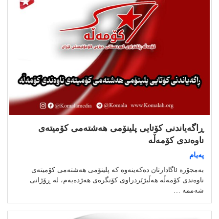
ڕاگەیاندنی کۆتایی پلینۆمی هەشتەمی کۆمیتەی
ناوەندی کۆمەڵە
پەیام
بەمجۆرە ئاگادارتان دەکەینەوە کە پلینۆمی هەشتەمی کۆمیتەی
ناوەندی کۆمەڵە هەڵبژێردراوی کۆنگرەی هەژدەیەم، لە ڕۆژانی
شەممە …