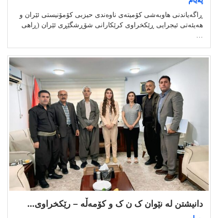
پەیام
ڕاگەیاندنی هاوبەشی کۆمیتەی ناوەندی حیزبی کۆمۆنیستی ئێران و
هەیئەتی ئیجرایی ڕێکخراوی کرێکارانی شۆڕشگێڕی ئێران (ڕاهی
…
دانیشتن لە نێوان ک ن ک و کۆمەڵە – رێکخراوی...