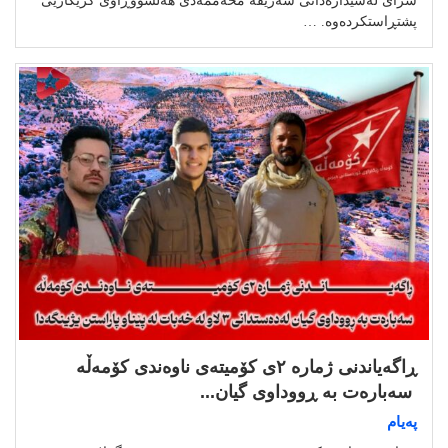
سزای لەسێدارەدانی شەریفە محەممەدی هەڵسووڕاوی کرێکاریی
پشتڕاستکردەوە. …
ڕاگەیاندنی ژمارە ٢ی کۆمیتەی ناوەندی کۆمەڵە
سەبارەت بە ڕووداوی گیان...
پەیام