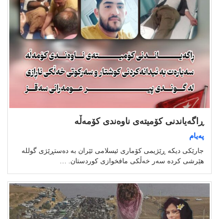
ڕاگەیاندنی کۆمیتەی ناوەندی کۆمەڵە
پەیام
جارێکی دیکە ڕێژیمی کۆماری ئیسلامی ئێران بە دەستڕێژی گوللە
هێرشی کردە سەر خەڵکی مافخوازی کوردستان. …