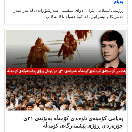
پەیام
ڕژیمی ئیسلامی ئێران، دوای شکستی سەرشۆڕانەی لە بەرامبەر
ئەمریکا و ئیسرائیل، لە کۆتا هەوڵە ناکامەکانی …
پەیامی کۆمیتەی ناوەندی کۆمەڵە بەبۆنەی ٣١ی
جۆزەردان ڕۆژی پێشمەرگەی کۆمەڵە