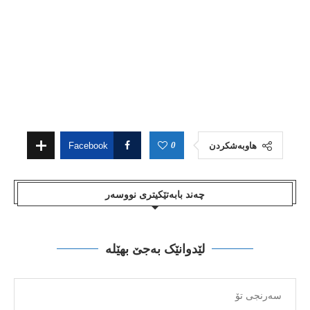
0
هاوبەشکردن
Facebook
چەند بابەتێکیتری نووسەر
لێدوانێک بەجێ بهێلە