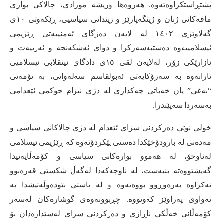
پشتڕاستکراوەتەوە
.
هەروەها وریشە مورادی، چالاکی بواری
مافەکانی ژنان و ژینگەپارێز و زیندانی سیاسیی، ڕێکەوتی ١٠ی
گەلاوێژی ١٤٠٢ لە لایەن دەزگای ئەمنییەتی ڕێژیمی
ئیسلامییەوە دەستبەسەرکرا و دوای ئەشکەنجە و ئەزییەت و
ئازارێکی زۆر، لەلایەن لقی ١٥ی دادگای ئینقلابی ئیسلامیی
تارانەوە بە سەرۆکایەتی ئەبولقاسم سەلەواتی، بە تۆمەتی
“
بەغی
”
یان خەباتی چەکداری لە دژی نیزام حوکمی ئێعدامی
بەسەردا سەپێندرا
.
خولی نوێی دەرکردنی سزای ئێعدام لە دژی چالاکانی سیاسی و
مەدەنی لە بارودۆخێکدا دەستی پێکردۆتەوە کە ڕێژیمی ئیسلامی
لەناوخۆ، لە هەموو بوارەکانی سیاسی و کۆمەڵایەتیدا
گەیشتووەتە بنبەست، لە ناوچەکەدا لەگەڵ شکستی قەرەبوو
نەکراوە بەرەوڕوو بووەتەوە و لە ئاستی نێودەوڵەتیشدا بە
تەواوی پەراوێز کەوتووە
.
چڕبوونەوەی گوشارەکان لەسەر
کۆمەڵانی خەڵکی ناڕازی و دەرکردنی سزای لەسێدارەدان بۆ