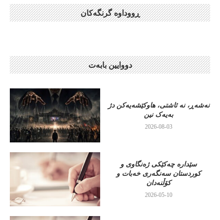
ڕووداوە گرنگەکان
دووایین بابەت
نەشەڕ، نە ئاشتی، هاوکێشەیەکن دژ
بەیەک نین
2026-08-03
سێدارە چەکێکی ژەنگاوی و
کوردستان سەنگەری خەبات و
کۆڵنەدان
2026-05-10