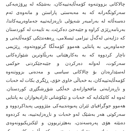
چالاکانی بزووتنەوە کۆمەڵایەتییەکان، بەشێکە لە پڕۆژەیەکی
سەرکوتگەرانە کە بە مەبەستی پاراستن و مانەوەی ئەم
دەسەڵاتە لە بەرامبەر شەپۆلی ناڕەزایەتییە جەماوەرییەکاندا،
بەرنامەڕێژی کراوە و جێبەجێ دەکرێت
.
بە تایبەت لە کوردستان
کە دژایەتی لەگەڵ نیزامی ئیسلامی، ڕەهەندێکی کۆمەڵایەتی و
جەماوەریی بە پانتایی هەموو کۆمەڵگا گرتووەتەوە، ڕێژیمی
ناچار کردووە کە بە بەکارهێنانی بەربڵاوترین شێوازەکانی
سەرکوت، لەوانە دەرکردن و جێبەجێکردنی حوکمی
لەسێدارەدان بۆ چالاکانی سیاسی و مەدەنی بزووتنەوە
کۆمەڵایەتییەکان، بە خەیاڵی خاوی خۆی، ڕێگری بکات لە خەبات
و ناڕەزایەتی مافخوازانەی خەڵکی شۆڕشگێڕی کوردستان
.
ئەوە لە کاتێکدایە کە خەبات و تێکۆشانی ئازادیخوازان بە پانتایی
هەموو جوگرافیای ئێران پەیوەندییەکی مێژوویی پەیداکردووە و
سەرکوتی هەر بەشێک لەو خەبات و ناڕەزایەتییە، بە کردەوە
دەبێتە هۆی پەرەسەندن، بەهێزتربوون و لێکنزیکبوونەوەی