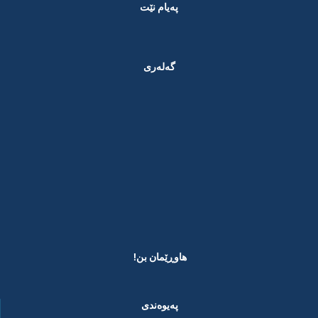
پەیام نێت
گەلەری
هاوڕێمان بن! ​
پەیوەندی