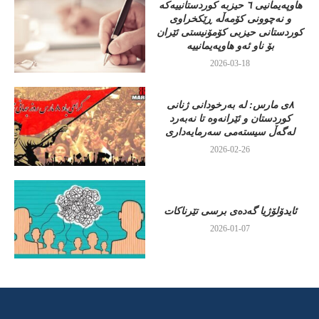
هاوپەیمانیی ٦ حیزبە کوردستانییەکە
و نەچوونی کۆمەڵە ڕێکخراوی
کوردستانی حیزبی کۆمۆنیستی ئێران
بۆ ناو ئەو هاوپەیمانییە
2026-03-18
٨ی مارس: لە بەرخودانی ژنانی
کوردستان و ئێرانەوە تا نەبەرد
لەگەڵ سیستەمی سەرمایەداری
2026-02-26
ئایدۆلۆژیا گەدەی برسی تێرناکات
2026-01-07