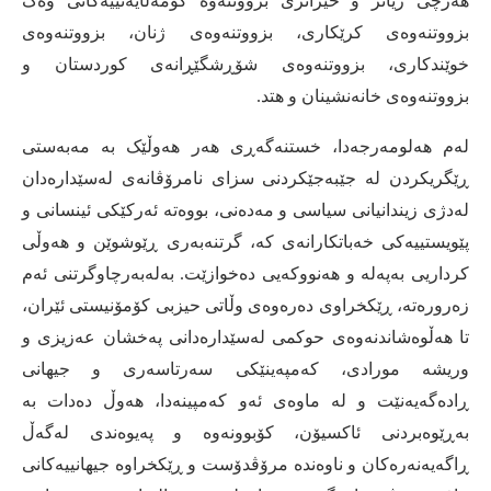
هەرچی زیاتر و خێراتری بزووتنەوە کۆمەڵایەتییەکانی وەک
بزووتنەوەی کرێکاری، بزووتنەوەی ژنان، بزووتنەوەی
خوێندکاری، بزووتنەوەی شۆڕشگێڕانەی کوردستان و
بزووتنەوەی خانەنشینان و هتد
.
لەم هەلومەرجەدا، خستنەگەڕی هەر هەوڵێک بە مەبەستی
ڕێگریکردن لە جێبەجێکردنی سزای نامرۆڤانەی لەسێدارەدان
لەدژی زیندانیانی سیاسی و مەدەنی، بووەتە ئەرکێکی ئینسانی و
پێویستییەکی خەباتکارانەی کە، گرتنەبەری ڕێوشوێن و هەوڵی
کرداریی بەپەلە و هەنووکەیی دەخوازێت
.
بەلەبەرچاوگرتنی ئەم
زەرورەتە، ڕێکخراوی دەرەوەی وڵاتی حیزبی کۆمۆنیستی ئێران،
تا هەڵوەشاندنەوەی حوکمی لەسێدارەدانی پەخشان عەزیزی و
وریشە مورادی، کەمپەینێکی سەرتاسەری و جیهانی
ڕادەگەیەنێت و لە ماوەی ئەو کەمپینەدا، هەوڵ دەدات بە
بەڕێوەبردنی ئاکسیۆن، کۆبوونەوە و پەیوەندی لەگەڵ
ڕاگەیەنەرەکان و ناوەندە مرۆڤدۆست و ڕێکخراوە جیهانییەکانی