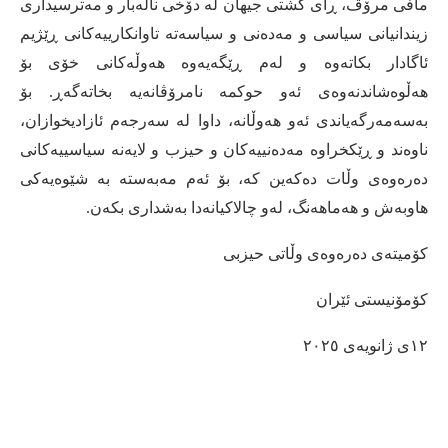
مافی مرۆڤ، ڕای گشتی جیهان لە دۆخی نالەبار و مەترسیداری
زیندانیانی سیاسی و مەدەنی و سیاسەتە تاوانکارییەکانی ڕێژیم
ئاگادار بکاتەوە و لەم ڕێگەیەوە هەوڵەکانی خۆی بۆ
هەڵوەشاندنەوەی ئەو حوکمە نامرۆڤانەیە بخاتەگەڕ
.
بۆ
بەسەمەرگەیاندی ئەو هەوڵانە، داوا لە سەرجەم ئازادیخوازان،
ناوەند و ڕێکخراوە مەدەنییەکان و حیزب و لایەنە سیاسییەکانی
دەرەوەی وڵات دەکەین کە، بۆ ئەم مەبەستە بە شێوەیەکی
هاوبەش و هەماهەنگ، لەو چالاکیانەدا بەشداری بکەن
.
کۆمیتەی دەرەوەی وڵاتی حیزبی
کۆمۆنیستی ئێران
١٢ی ژانویەی ٢٠٢٥