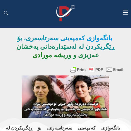
بانگەوازی کەمپەینی سەرتاسەری، بۆ
ڕێگریکردن لە لەسێدارەدانی پەخشان
عەزیزی و وریشە مورادی
بانگەوازی
کەمپەینی
سەرتاسەری،
بۆ
ڕێگریکردن
لە