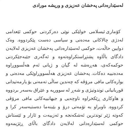
لەسێدارەدانی
پەخشان
عەزیزی
و
وریشە
مورادی
کۆماری ئیسلامی خولێکی نوێی دەرکردنی حوکمی ئێعدامی
لەدژی چالاکانی مەدەنی و سیاسی دەست پێکردووە
.
وەک
دوایین حاڵەت، حوکمی لەسێدارەدانی پەخشان عەزیزی لەلایەن
دادگای باڵاوە پشتڕاستکراوەتەوە و ئەگەری جێبەجێکردنی
حوکمەکەی، هەڕەشە لە گیان و ژیانی ئەم هەڵسووڕاوە
مەدەنییە دەکات
.
پەخشان عەزیزی هەڵسووڕاوێکی مەدەنی و
بوارەکانی مافی مرۆڤە کە چەندین ساڵی تەمەنی بۆ یارمەتیدانی
قوربانیانی توندوتیژی و شەڕ لە سووریە و عێراق بەسەر بردووە
و هاوکاری ڕێکخراوە ناوچەیی و جیهانییەکانی مافی مرۆڤی
کردووە
.
ناوبراو بە تۆمەتی درۆ و بێبنەما دەستبەسەر کرا و
کەوتە ژێر توندترین ئەشکەنجە و ئەزییەت و ئازار و ئێستاش
حوکمی لەسێدارەدانی لەلایەن دادگای باڵای ڕێژیمەوە