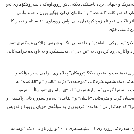
ی ئەمریکا و جیهانی بردە ئاستێکی دیکە .پاش ڕووداوەکە ، سەرۆککۆماری ئەو
 کە ئەو کات “القاعدە ” و ” طالبان”ی لێ جێگیر بوون ، چەند وڵاتی
دیکەی ، لەوانە “عێراق ، ئێران و لیبی” وەک “مێحورەی شەر” ڕاگەیاند و دواتر ئاکامی ئەو ئاماژە پێکردنمان بینی. پاش ڕووداوی ١١ سپتامبر ئەمریکا
رین ئاستی خۆی.
 “ئوسامەبن لادن”سەرۆکی “القاعدە” و داخستنی پێگە و شوێنی چالاکی عسکەری ئەم
ئەو داواکاریی ڕد کردەوە. نە “بن لادن”ی تەسلیمکرد و نە ناوەندە نیزامیەکانی
 بۆ بریاری “شورای ئەمنیەت و نەتەوە یەکگرتووەکان” پەلاماری نیزامی سەر مۆڵکە و
ایەکی دیکەیشەوە هێزەکانی “موجاهدی” دژ بە “تالیبان” و “القاعیدە” بە
هاوکاری ئەمریکا لە باکوری ئەو وڵاتە دەستیان بە پێشرەوی کرد و پاش دەست بە سەرا گرتنی “مەزارشەریف” لە ٩ی نوامبری ئەو ساڵە، بەرەو
ان پێشرەوییان کرد و لە ڕۆژی ١٣ نوامبر ئەو شارەشیان گرت و هێزەکانی “تالیبان” و “القاعدە” بەرەو سنوورەکانی پاکستان و
 لە کێوەکانی “تۆرابۆرا” کە چەکدارانی “القاعدە” کردبوویان بە مۆڵگەی خۆیان ڕوویدا و لەویش
سەرئەنجام بەرپرسی یەکەمی گروپی تاوانبار و قاتڵی “القاعدە” و بریاردەری سەرەکی ڕووداوی ١١ سێپتەمبەری ٢٠٠١ و زۆر تاوانی دیکە “ئوسامە