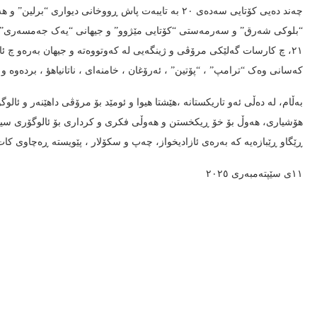
چەند دەیی کۆتایی سەدەی ٢٠ بە تایبەت پاش ڕووخانی دی
٢١، چ کارسات گەلێکی مرۆڤی و ژینگەیی لە کەوتووەتە و جیهان بەرەو چ ئاق
کەسانی وەک “ترامپ” ، “پۆتین” ، ئەرۆغان ، خامنەای ، ناتانیاهؤ ، بردەوە و 
بەڵام، لە دەڵی ئەو تاریکستانە ،هێشتا هیوا و ئومێد بۆ مرۆڤی داهێنەر و ئال
هۆشیاری، هەوڵ بۆ خۆ ڕیکخستن و هەوڵی فکری و کرداری بۆ ئالوگۆری سیاس
ڕێگاو ڕێبازەیە کە بەرەی ئازادیخواز، چەپ و سکۆلار ، پێویستە ڕەچاوی کا
١١ی سێپتەمبەری ٢٠٢٥