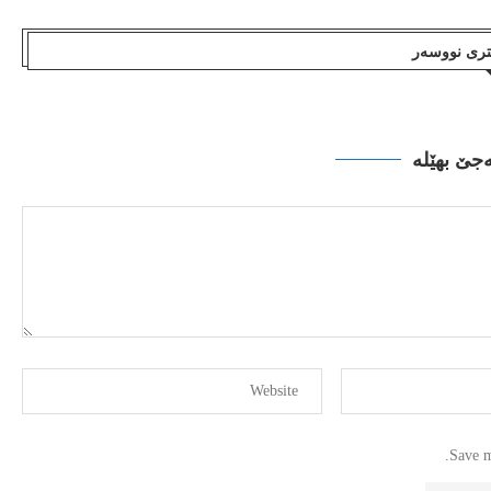
یتری نووسەر
ەجێ بهێلە
Save m