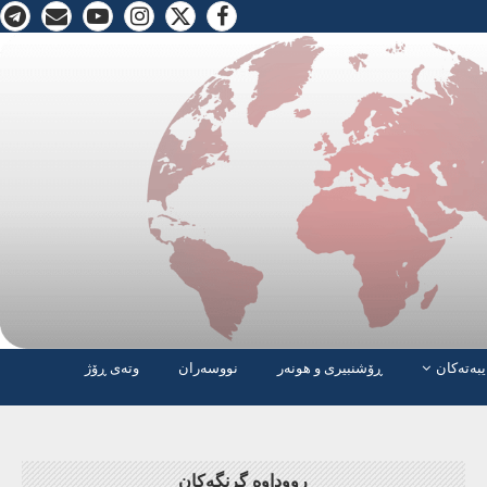
یبەتەکان
ڕۆشنبیری و هونەر
نووسەران
وتەی ڕۆژ
ڕووداوە گرنگەکان