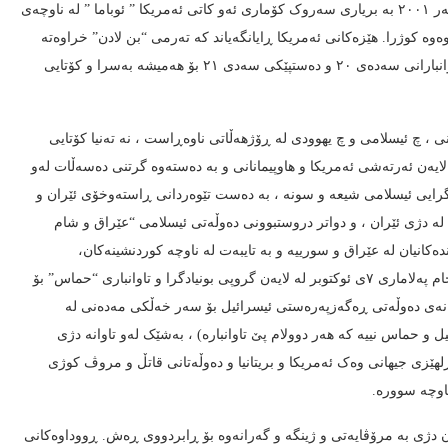
بن لادن” ڕۆژی ١ی مانگی مەی ٢٠١١ ، دەساڵ پاش کارەساتی ١١ سێپتەمبەر ٢٠٠١ بە بریاری سەروک کۆماری ئەو کاتی ئەمریکا ” ئوباما ” لە ناوچەی
وە کوژرا. هێزەکانی ئەمریکا ڕایانگەیاند کە تەرمی “بن لادن” خراوەتە
زەریا و ئاسەواری نەماوە . بە کوژرانی “بن لادن” فایلی یەکێک لە گەورە تاوانبارانی سەدەی ٢٠ و دەستپێکی سەدی ٢١ بۆ هەمیشە بەسرا و کۆتایی
نی ، چ ئیسلامی و چ یهوودی لە ڕۆژهەڵاتی ناوەڕاست ، نە تەنیا کۆتایی
 بەڵکوو پاش ڕووخانی دەوڵەتی فاشیستی بەعس لە ساڵی ٢٠٠٣ لە لایەن ئەرتەشی ئەمریکا و هاوپیمانانی و بە دەستەوە گرتنی دەسەڵات لەو
دگرایی ئیسلامی شیعە و سونە ، بە دەست تێوەردانی ڕاستەوخۆی ئێران و
 لە دژی ئێران ، و دواتر دروستبوونی دەوڵەتی ئیسلامی “عێراق و شام
ەکانیان لە عێراق و سورییە و بە تایبەت لە ناوچە کوردنشینەکان،
هەلومەرجی ناوچەکەی ڕۆژبەڕۆژ بەرەو قەیران و لێکترازان چوو. سەرئەنجام پەلاماری ٧ی ئوکتوبر لە لایەن گروپی بونیادگرا و تاوانباری “حماس” بۆ
دانەی دەوڵەتی ڕەگەزپەرەستی ئیسرائیل بۆ سەر خەڵکی مەدەنی لە
 حماس نییە کە هەر دوولام پێ تاوانبارە) ، بەشێک لەو تاوانە دژی
زلهێزی جیهانی وەک ئەمریکا و بریتانیا و دەوڵەتانی قاتڵ و مروڤ کوژی
ناوچە سوورە.
ان دژی بە مرۆڤایەتی و ژینگە و گەرانەوە بۆ ڕابردووی ڕەش. ڕووداوەکانی