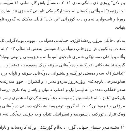
“جەرۆنیمۆ” لە وڵاتی پاکستان لە حەشارگەیەکی تایبەتی کە خۆی تێدا شاردبوە
پێهات.
بەڵام ، فایلی تیرۆر، ڕەشەکوژی، جینایەتی دەوڵەتی ، بوونی بونیادگرایی ئای
نەهات،
وڵاتە و پاشان دەستپێکی شەڕی ناوخۆی ئەو وڵاتە و هێزبوونی ڕەوتی بونیا
گروپە نیابەتیەکانی، تورکییە و دەوڵەتانی سوننە وەک سعودییە ، قەتەر و ….
“(داعش) لە سەر دەستی تورکییە و پشتیوانی دەوڵەتانی سوننە و تاوانە دڕەند
سەر خەڵکی مەدەنی لە ئیسرائیل و قەتلی عامیان و پاشان پەلاماری دڕەن
باریکەی “غەزە” لە فەلەستین ( مەبەست هەڵوێستە کردن لە شەری ئیسرائیل و
مرۆڤی و قیزەونانن کە جیا لە گروپە توندروە ئایینیەکان، دەستی دەوڵەتانی 
وەک ئێران ، تورکییە ، سعودییە و ئیسرائیلی تێدایە و بە خۆینی خەڵکی ئەم 
١١ سێپتەمبەر سیمای جیهانی گۆری ، بەڵام گۆرینێکی پڕ لە کارەسات و تاو