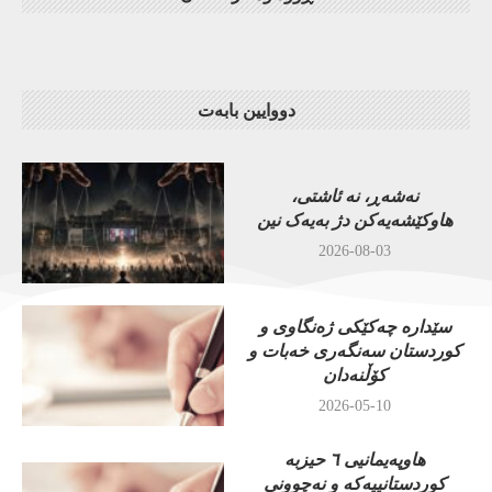
دووایین بابەت
نەشەڕ، نە ئاشتی،
هاوکێشەیەکن دژ بەیەک نین
2026-08-03
سێدارە چەکێکی ژەنگاوی و
کوردستان سەنگەری خەبات و
کۆڵنەدان
2026-05-10
هاوپەیمانیی ٦ حیزبە
کوردستانییەکە و نەچوونی