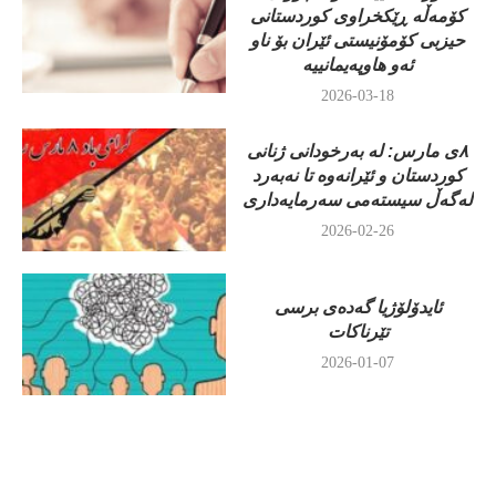
کۆمەڵە ڕێکخراوی کوردستانی
حیزبی کۆمۆنیستی ئێران بۆ ناو
ئەو هاوپەیمانییە
2026-03-18
٨ی مارس: لە بەرخودانی ژنانی
کوردستان و ئێرانەوە تا نەبەرد
لەگەڵ سیستەمی سەرمایەداری
2026-02-26
ئایدۆلۆژیا گەدەی برسی
تێرناکات
2026-01-07