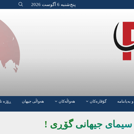
پنج‌شنبه 6 آگوست 2026
و بەیاننامە
گۆڤارەکان
هەواڵەکان
هەواڵی جیهان
ڕۆژە تا