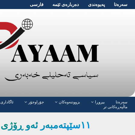
سەرەتا
پەیوەندی
دەربارەی ئێمە
فارسی
سەرەتا
بیروڕا
بزووتنەوەکان
جۆراوجۆر
ئاگاداری 
ماڵپەڕەکانی تر
١١سێپتەمبەر ئەو ڕۆژی سیمای جیهانی گۆڕی !