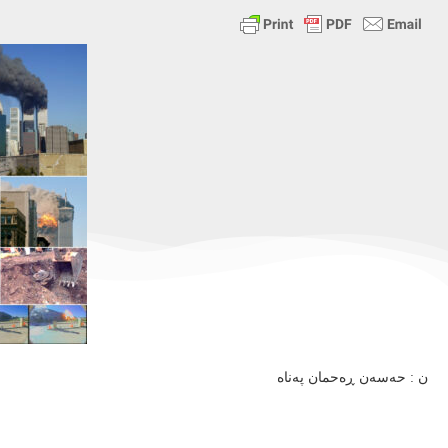
ن : حەسەن ڕەحمان پەناە