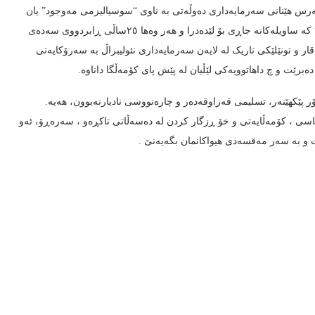
واری “برلین” و هەرس هێنانی سەرمایەداری دەوڵەتی بە ناوی “سوسیالیزمی مەوجود” یان
“بلوکی شەرق” و سەرمەستی “کۆتایی مێژوو” و جیهانی “یەک جەمسەری” کە ساویلەکانە جاڕی بۆ لێدەدرا و هەر وەها ٢٥ساڵی ڕابردووی سەدەی
ار و تونێلێکی تاریک لە لایەن سەرمایەداری نئولیبراڵ بە سەرۆکایەتی
دەبرێت و چ داهاتوویەکی لێڵیان لە پێش پای کۆمەڵگا داناوە.
وگۆر پێکهێنەر، تسلیمی قەزاوقەدەر و چارەنووسی نادیارنەبوون، هەیە.
ی ، کۆمەڵایەتی و خۆ ڕزگار کردن لە دەسەڵاتی تاکڕەو ، سەرەڕۆ، ئەو
ت و بە سەر مەقسەدی هیواکانمان بگەیەنێ .