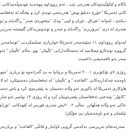
ئاکام و لێکۆڵینەوەکان هەرچی بێت ، ئەم ڕووداوە پیوەندیە نێودەوڵەتیەکان
کاتی ئەمریکا “جۆرج دەبلیۆ بوش” هەڕەشی توندی کرد و بێجگە لە ئەفغانستان
شەری لە دژی “تیرۆریزم” ڕاگەیاند و شەڕ و توندوتیژیەکان گێیشتنە بەرزت
لەدوای ڕووداوی ١١ سێپتەمبەر ئەمرێکا خوازیاری تسلیمکردنی
گرووپە توندئاژۆ ئیسلامیە لە دەسەڵاتدارانی “تاڵیبان” بوو. بەڵام “تاڵیبان ” 
سەر بەو تاقمەیشی داخست.
ڕۆژی ٧ی ئۆکتۆبری ٢٠٠١ ئەمریکا و بریتانیا بە بێ گەرانەوە
ناوەندە چەکداریەکانی “القاعدە ” و “تاڵیبان” لە ئەفغانستان دەستپێکرد. لە ل
“کابۆل” پێتەختی ئەفغانست
خاکی ئەو وڵاتە هەڵهاتن. ساڵی ٢٠٠٢یش شەری قورس
تێکشان و ئەو ناوچەشیان پێ چۆڵکرا.