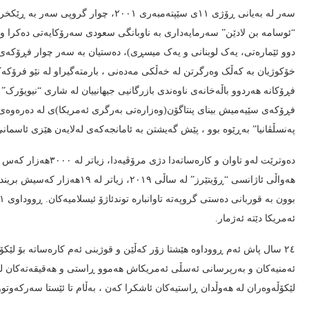
سەر لە بەیانی ڕۆژی ١١ی سێپتەمبەری ٢٠٠١
دوو ئێمارەتی، یەک لوبنانی و یەک میسڕی)، دەستیان بە سەر چوار فڕۆکەی 
خۆکوژیان بە کەڵک وەرگرتن لە خەڵکی مەدەنی ، بارمتەگیراو لە نێو فرۆکەکا
فڕۆکانە هەردوو باڵەخانەی ناوەندی بازرگانیی جیهانییان لە شاری “نیویۆرک” ک
فڕۆکەی سێیەمیش بینای پنتاگۆن(وەزارەتی بەرگری ئەمریکا)ی لە دەرەوەی 
پەنسڵڤانیا” بەڕێوە بوو ، پێش گەیشتن بە ئامانجەکەی لەلایەن هێزی ئاسمان
دەوترێت لەو تاوان و 
ئەمریکا دێتە ئەژمار.
٢٤ سال پاش ئەم ڕووداوە هێشتا زۆر کەڵێن و قوژبنی ئەم کارەساتە بۆ لێک
ئەمنیەکان و بەرپرسانی ئەسڵی ئەمریکاش هەموو ڕاستی و هەقیقەتەکان لە 
لێکۆڵەوەران لە هەوڵدان ڕاستیەکان ئاشکرا کەن ، بەڵام تا ئێستا سەرکەوتوو