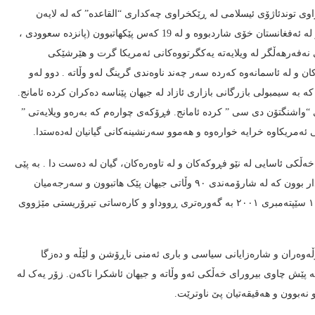
، چوار گروپی سەر بە ڕێکخراوی توندئاژۆی ئیسلامی لە ڕێکخراوی چەکداری “القاعدە” کە لە لایەن
“ئوسامە بن لادێن” سەرمایەداری بە ناوبانگی سعودی سەرۆکایەتی دەکرا و لە ئەفغانستان خۆی شاردبووە و لە 19 کەس پێکهاتبوون (پانزدە سعوودی ،
نەفەرهەڵگر لە ویلایەتە یەکگرتووەکانی ئەمریکا گرت و هێرشێکی
ن و لە ئاسمانەوە کەردە سەر چەند ناوەندی گرینگ لەو وڵاتە . دوو لەو
ە بە سیمبولی بازرگانی بازاری ئازاد لە جیهان پێناسە دەکران کردە ئامانج.
“واشنگتۆن دی سی ” کردە ئامانج. فڕۆکەی چوارەم کە بەرەو ویلایەتی ”
ی ئەمریکاوە خرایە خوارەوە و هەموو سەرنشینەکانی گیانیان لەدەستدا.
کارەساتەدا دژی مرۆڤیەدا، زیاتر لە ٣٠٠٠هەزار کەس خەڵکی ئاسایی لە نێو فڕوکەکان و لە تاوەرەکان، گیان لە دەست دا . بە پێی
هەواڵی ئاژانسی “ڕۆیتێرز” لە ساڵی ٢٠١٩، زیاتر لە ١٩هەزار کەسیش بریندار بوون کە لە شارۆمەندی ٩٠ وڵاتی جیهان پێک هاتبوون و سەرجەمیان
بوون بە قوربانی دەستی گروپەتە تاوانبارە توندئاژۆ ئیسلامیەکان. ڕووداوی ١١ سێپتەمبری ٢٠٠١ بە گەورەتری ڕووداو و کارەساتی تیرۆریستی مێژووی
ۆڵەوەران و شارەزایانی سیاسی و باری ئەمنی ناڕۆشن و لێڵە و دەزگا
پێش چاوی بیرورای خەڵکی ئەو وڵاتە و جیهان ئاشکرا ناکەن. زۆر یەک لە
 نەبوون و هەقیقەتیان پێ ناوترێت.