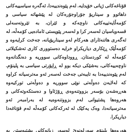
قۆناغەکانی
ژیانی
خۆیدایە
.
لەم
پێوەندییەدا،
ئەگەرە
سیاسییەکانی
داهاتوو
و
سیناریۆ
جۆراوجۆرەکان
لە
پێشهاتە
سیاسی
و
کۆمەڵایەتییەکانی
ناوچەکە
و
ئێران،
بە
تێروتەسەلی
قسەوباسیان
لەسەر
کرا
و
لەسەر
پێویستی
ئامادەیی
کۆمەڵە،
لە
ئەگەری
هاتنەئارای
هەرکام
لەو
سیناریۆیانە،
جەخت
کرایەوە
و
کۆمەڵێک
ڕێکاری
دیاریکراو
خرایە
دەستووری
کاری
تەشکیلاتی
کۆمەڵە
لە
کوردستان
.
ڕووداوەکانی
سووریە
و
دەنگدانەوە
ناوچەییەکانی،
بەشێکی
دیکە
بوو
لە
ڕاپۆرتی
سیاسی
بە
پلینۆم
.
لەم
پێوەندییەدا
بە
تایبەتی
جەخت
لەسەر
ئەو
مەترسیانە
کراوە
کە
لەلایەن
دەوڵەتی
نوێی
سووریە
و
دەوڵەتی
تورکیەوە
هەڕەشەن
بۆسەر
بزووتنەوەی
ڕۆژئاوا
و
دەستکەوتەکانی
و
هەروەها
پشتیوانی
لەم
بزووتنەوەیە
لە
بەرامبەر
ئەو
مەترسیانەدا،
وەک
یەکێک
لە
ئەرکەکانی
کۆمەڵە
لەم
قۆناغەدا
دیاریکرا
.
هەروەها
پلینۆم
سەرلەنوێ
لەسەر
زیانەکانی
پشتبەستن
بە