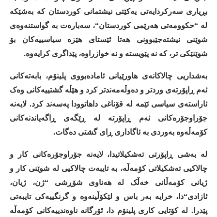
بڕیاری
سەرکردایەتی
یەکێتی
نیشتمانی
کوردستان
کە
بەشێکە
لە
“
حکوومەتی
هەرێمی
کوردستان
“
،
سەبارەت
بە
گواستنەوەی
شوێنی
نیشته‌جێبوونی
هەتا
ئێستای
هێزە
سیاسییەکان
بۆ
شوێنێکی
تر،
کە
نە
پێویستە
و
نە
خوازراوە،
پێداگری
کرایەوە
.
بەشداریی
چالاکانەی
هاورێیانی
ئامادەبووی
پلینۆم،
بابەتەکانی
ئەم
ڕاپۆرتەی
وردتر
و
دەوڵەمەندتر
کرد
و
هێڵە
گشتییەکانی
وەک
ئاراستەی
سیاسی
ئێمە
لە
قۆناغی
داهاتوودا
پەسەند
کرد
.
لایەنە
جۆراوجۆرەکانی
ئەم
ڕاپۆرتە
لە
ڕێگەی
ڕاگەیاندنەکانی
کۆمەڵەوە
بەوردی
بە
ئاگاداری
ڕای
گشتی
دەگات
.
لە
بەشی
ڕاپۆرتی
تەشکیلاتیدا،
لایەنە
جۆراوجۆرەکانی
کار
و
چالاکیی
تەشکیلاتی
کۆمەڵە،
بە
تایبەت
چالاکیی
لە
شوێنی
کار
و
ژیانی
کۆمەڵانی
خەڵک
لە
هەناوی
شۆڕشی
“
ژن،
ژیان،
ئازادی
“
دا،
خرایە
بەر
باس
و
لێکۆڵینەوە
و
گرنگییەکی
تایبەتی
پێدرا
.
لە
کۆتایی
کاری
پلینۆم
دا،
ئۆرگانە
ناوەندییەکانی
کۆمەڵە