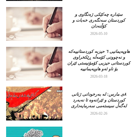
سێدارە چەکێکی ژەنگاوی و
کوردستان سەنگەری خەبات و
کۆڵنەدان
2026-05-10
هاوپەیمانیی ٦ حیزبە کوردستانییەکە
و نەچوونی کۆمەڵە ڕێکخراوی
کوردستانی حیزبی کۆمۆنیستی ئێران
بۆ ناو ئەو هاوپەیمانییە
2026-03-18
٨ی مارس: لە بەرخودانی ژنانی
کوردستان و ئێرانەوە تا نەبەرد
لەگەڵ سیستەمی سەرمایەداری
2026-02-26