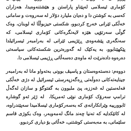
کۆماری
ئیسلامی
لەپێناو
پاراستن
و
هێشتنەوەیدا،
هەزاران
کەسی
بە
کوشتن
دا
و
دەیان
ملیارد
دۆلار
لە
سەروەت
و
سامانی
خەڵکی
ئێرانی
خەرج
کردبوو،
شکستی
حیزبوڵڵا
لە
لوبنان،
وەک
گوڵی
سەرتۆپی
هێزە
لایەنگرەکانی
کۆماری
ئیسلامی،
کە
سەنگەری
پێشەوەی
ڕێژیمی
ئێرانی
لە
بەرامبەر
ئیسرائیلدا
پێکهێنابوو،
بە
یەکێک
لە
گەورەترین
شکستەکانی
سیاسەتی
دەرەوە
دادەنرێت
لە
ماوەی
دەسەڵاتی
ڕژیمی
ئیسلامی
دا
.
دووەم
:
دەستەوەستان
و
پاسیڤ
بوونی
بەتەواو
مانا
لە
بەرامبەر
جینایەتەکانی
دەوڵەتی
ڕەگەزپەرستی
ئیسرائیل
لە
دژی
خەڵکی
فەلەستین
لە
غەززە،
پێ
ملبوون
بە
گفتوگۆ
و
سازان
لەگەڵ
ترامپ
سەرۆک
کۆماری
نوێی
ئەمریکا،
لە
ژێر
ئەو
گوشارە
ئابوورییە
وێرانکارانەی
کە
بەسەرکۆماری
ئیسلامیدا
سەپێندراوە،
لە
کاتێکدایە
کە
تەنیا
چەند
مانگ
لەمەوبەر،
وەک
بکوژی
قاسم
سلێمانی،
بە
مەبه‌ستی
کوشتنی،
خەڵاتی
بۆ
دیاری
کردبوو
.