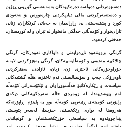
دەستێوەردانی
دەوڵەتە
دەرەکییەکان
بەمەبەستی
گۆڕینی
ڕێژیم
و
دەستەبەرکردنی
مافی
دیاریکردنی
چارەنووس
بۆ
نەتەوەی
کورد
و
پشتبەستنی
بێ
ڕاڕاییمان
بە
خەباتی
کرێکاران،
ژنانی
ئازادیخواز
و
کۆمەڵانی
خەڵکی
مافخواز
لە
ئێران
و
لە
کوردستان،
جەختی
کردەوە
.
گرنگی
بزووتنەوە
ناڕەزایەتی
و
داواکاری
تەوەرکان،
گرنگی
چالاکییە
مەدەنی
و
کۆمەڵایەتییەکان،
گرنگی
بەهێزکردنی
لایەنە
جۆراوجۆرەکانی
ئاخێزی
ژن،
ژیان،
ئازادی،
بەهێزکردنی
ناوەڕۆکی
چەپ
و
سۆسیالیستی
ئەم
ئاخێزە،
هێڵە
گشتیەکانی
سیاسەت
و
ڕێکارەکانبۆ
هەڵسووڕاوان
و
تێکۆشەرانی
کۆمەڵە
لەم
پێوەندییەدا،
لە
زومرەی
خاڵە
سەرەکییەکانی
دیکەی
ڕاپۆرتی
کۆمیتەی
ڕێبەریی
کۆمەڵە
بوو
بە
پلینۆم
.
ڕاپۆرتەکە
هەروەها
لە
بواری
ڕێکخستنی
حیزبیدا،
لەسەر
پێویستی
پێداچوونەوە
بە
سیاسەتی
خۆڕێکخستنمان
و
گونجاندنی
داهێنەرانەی
لەگەڵ
هەلومەرجی
نوێدا،
جەختی
کردەوە
.
لەم