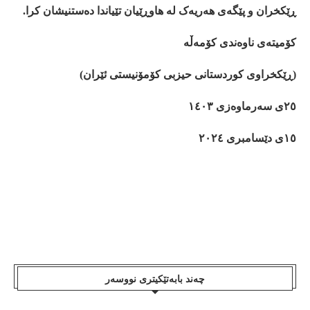
ڕێکخران
و
پێگەی
هەریەک
لە
هاوڕێیان
تێیاندا
دەستنیشان
کرا
.
کۆمیتەی
ناوەندی
کۆمەڵە
(
ڕێکخراوی
کوردستانی
حیزبی
کۆمۆنیستی
ئێران
)
٢٥ی
سەرماوەزی
١٤٠٣
١٥ی
دێسامبری
٢٠٢٤
چەند بابەتێکیتری نووسەر