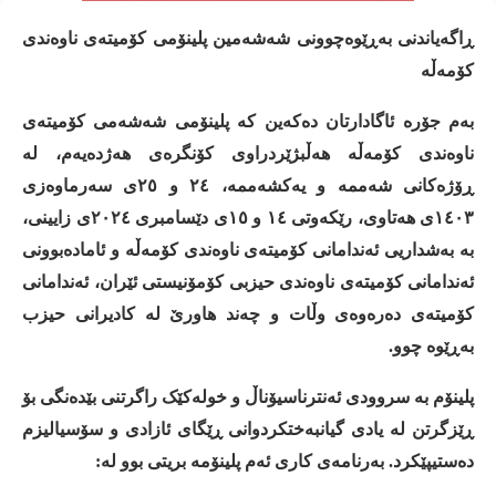
ڕاگەیاندنی بەڕێوەچوونی شەشەمین پلینۆمی کۆمیتەی ناوەندی
کۆمەڵە
بەم
جۆرە
ئاگادارتان
دەکەین
کە
پلینۆمی
شەشەمی
کۆمیتەی
ناوەندی
کۆمەڵە
هەڵبژێردراوی
کۆنگرەی
هەژدەیەم،
لە
ڕۆژەکانی
شەممە
و
یەکشەممە،
٢٤
و
٢٥ی
سەرماوەزی
١٤٠٣ی
هەتاوی،
رێکەوتی
١٤
و
١٥ی
دێسامبری
٢٠٢٤ی
زایینی،
بە
بەشداریی
ئەندامانی
کۆمیتەی
ناوەندی
کۆمەڵە
و
ئامادەبوونی
ئەندامانی
کۆمیتەی
ناوەندی
حیزبی
کۆمۆنیستی
ئێران،
ئەندامانی
کۆمیتەی
دەرەوەی
وڵات
و
چەند
هاورێ
لە
کادیرانی
حیزب
بەڕێوە
چوو
.
پلینۆم
بە
سروودی
ئەنترناسیۆناڵ
و
خولەکێک
راگرتنی
بێدەنگی
بۆ
ڕێزگرتن
لە
یادی
گیانبەختکردوانی
ڕێگای
ئازادی
و
سۆسیالیزم
دەستیپێکرد
.
بەرنامەی
کاری
ئەم
پلینۆمە
بریتی
بوو
لە
: