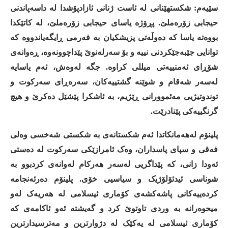
سێیەم
:
شکستهێنانی
لە
ئاست
ژنانی
ئازادپۆشدا
لە
داسەپاندنی
حیجابی
زۆرەملێ
.
پڕۆژە
یاسای
حیجابی
زۆرەملێ،
لە
کاتێکدا
بووەتە
یاسا
کە
دەوڵەتی
پزیشکیان
بە
فەرمی
ڕایگەیاندووە
کە
توانایی
جێبەجێکردنی
نییە
و
بۆ
سەرلەنوێ
پێداچوونەوە،
ڕەوانەی
شۆڕای
ئەمنییەتی
میللی
کراوە
.
جگە
لەوەش،
ئەم
یاسایە
لەسەر
شەقام
و
شوێنە
گشتییەکان،
سەرەڕای
سەرکوت
و
توندوتیژیی
مەئموورانی
ڕێژیم،
بە
ئاشکرا
پێشێل
دەکرێ
و
هیچ
گرنگییەکی
پێنادرێت
.
پلینۆم
لەهەمانکاتدا
ئەم
شکستانەی
بە
شکستی
شەخسی
وەلی
فەقی
و
سپای
پاسداران،
وەک
ئامرازێکی
سەرکوت
لە
دەستی
ئەودا
زانی،
کە
پێداگریی
لەسەر
هەرکام
لەوانەی
کردبوو
بە
شوناسی
ئیدئۆلۆژیک
و
سیاسیی
خۆی
.
پلینۆم
دەرئەنجامە
کردەییەکانی
پاشەکشەی
کۆماری
ئیسلامی
لە
هەریەک
لەو
میحوەرانە
بە
وردی
تاوتوێ
کرد
و
گەیشتە
ئەو
ئاکامەی
کە
کۆماری
ئیسلامی
لە
یەکێک
لە
دژوارترین
و
مەترسیدارترین