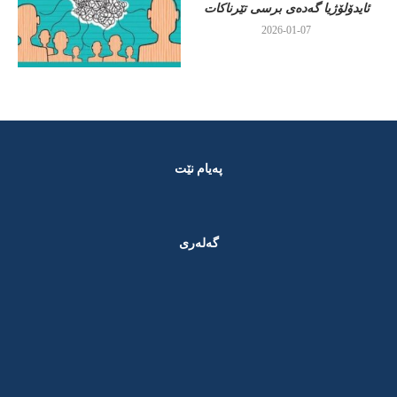
ئایدۆلۆژیا گەدەی برسی تێرناکات
2026-01-07
پەیام نێت
گەلەری