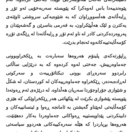
پێوەندییەدا
باس
لەوەکرا
کە
پێویستە
سەربەخۆیی
ئەو
تۆڕ
و
ڕایەڵانەی
هەڵسووڕاوان
کە
بە
شێوەیەکی
سروشتی
ئاوێتەی
یەکترن
و
لێک
هەڵپێکراون،
بە
فەرمی
بناسرێن
و
گەشەپێدان
و
پەروەردەکردنی
کادر
لە
ناو
ئەم
تۆڕ
و
ڕایەڵانەدا
لە
ڕێگەی
تۆڕە
کۆمەڵایەتییەکانەوە
ئەنجام
بدرێت
.
ڕاپۆرتەکەی
پلینۆم
هەروەها
سەبارەت
بە
ڕێکخراوبوونی
جەماوەرییش،
جەختی
لەوە
کردەوە
کە
بە
درێژایی
ساڵانی
رابردوو
سەرەڕای
بوونی
دیکتاتۆرییەت
و
سەرکوتی
لەڕادەبەدەر،
ڕێکخراوە
جەماوەرییەکان
لە
کوردستان،
لە
شکڵ
و
شێوازی
جۆراوجۆردا
سەریان
هەڵداوە
.
لە
درێژەی
ئەم
ڕەوتەدا
پێویستە
پێشوازی
بکرێت
لە
پێکهاتنی
هەر
ڕێکخراوێکی
کە
هێزی
کۆمەڵایەتی
لەپێناو
گەیشتن
بە
ئامانجە
ڕەوا
و
ئینسانییەکان
و
دابینکردنی
پێداویستییە
ڕەواکانی
جەماوەردا
بەکار
دەهێنێت
.
هەروەها
بڕیاردرا
کە
هێڵە
سەرەکییەکانی
هەردوو
سیاسەتی