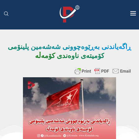
ڕاگەیاندنی بەڕێوەچوونی شەشەمین پلینۆمی
کۆمیتەی ناوەندی کۆمەڵە