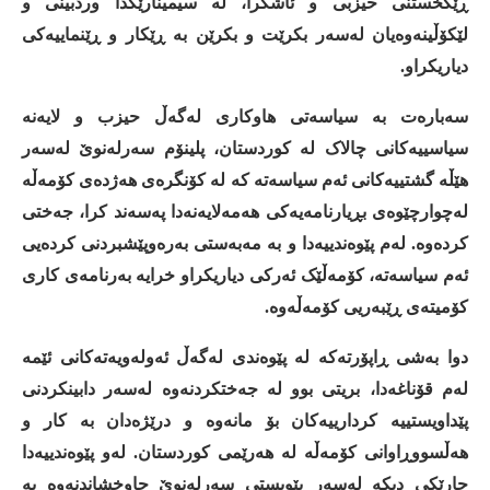
ڕێکخستنی
حیزبی
و
ئاشکرا،
لە
سیمینارێکدا
وردبینی
و
لێکۆڵینەوەیان
لەسەر
بکرێت
و
بکرێن
بە
ڕێکار
و
ڕێنماییەکی
دیاریکراو
.
سەبارەت
بە
سیاسەتی
هاوکاری
لەگەڵ
حیزب
و
لایەنە
سیاسییەکانی
چالاک
لە
کوردستان،
پلینۆم
سەرلەنوێ
لەسەر
هێڵە
گشتییەکانی
ئەم
سیاسەتە
کە
لە
کۆنگرەی
هەژدەی
کۆمەڵە
لەچوارچێوەی
بڕیارنامەیەکی
هەمەلایەنەدا
پەسەند
کرا،
جەختی
کردەوە
.
لەم
پێوەندییەدا
و
بە
مەبەستی
بەرەوپێشبردنی
کردەیی
ئەم
سیاسەتە،
کۆمەڵێک
ئەرکی
دیاریکراو
خرایە
بەرنامەی
کاری
کۆمیتەی
ڕێبەریی
کۆمەڵەوە
.
دوا
بەشی
ڕاپۆرتەکە
لە
پێوەندی
لەگەڵ
ئەولەویەتەکانی
ئێمە
لەم
قۆناغەدا،
بریتی
بوو
لە
جەختکردنەوە
لەسەر
دابینکردنی
پێداویستییە
کردارییەکان
بۆ
مانەوە
و
درێژەدان
بە
کار
و
هەڵسووڕاوانی
کۆمەڵە
لە
هەرێمی
کوردستان
.
لەو
پێوەندییەدا
جارێکی
دیکە
لەسەر
پێویستی
سەرلەنوێ
چاوخشاندنەوە
بە