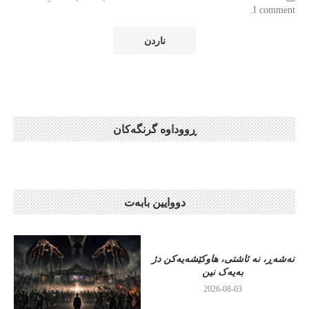
I comment.
ڕووداوە گرنگەکان
دووایین بابەت
نەشەڕ، نە ئاشتی، هاوکێشەیەکن دژ
بەیەک نین
2026-08-03