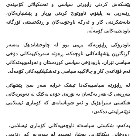
پێشکەش
کردنی
راپورتی
سیاسی
و
تەشکیلاتی
کۆمیتەی
ڕێبەریی
به
پلینۆم،
تاووتوێ
کردنی
بڕیار
و
پێشنیارەکان،
دابەشکردنی
کار
و
ئەرکە
ناوخۆییەکان
و
ڕێکخستنی
ئۆرگانە
ناوەندییەکانی
کۆمەڵە
.
ناوەرۆکی
ڕاپۆرتەکە
بریتی
بوو
لە
چاوخشاندنێک
بەسەر
گرنگترین
پێشهاتەکانی
ناوچەکە،
ڕەوتە
سەرەکییەکانی
دۆخی
سیاسی
ئێران،
بارودۆخی
سیاسی
کوردستان
و
ئەولەوییەتەکانی
ئەم
قۆناغەی
کار
و
چالاکییە
سیاسی
و
تەشکیلاتییەکانی
کۆمەڵە
.
لە
ڕاپۆرتە
سیاسییەکەدا
تیشک
خرایە
سەر
سێ
پێشهاتی
بنەڕەتی
کە
هەر
یەکەیان
بە
نۆرەی
خۆی،
یەکێک
لە
تەوەرەکانی
شکستی
ستراتێژیک
و
ئەو
شوناسانەی
کە
کۆماری
ئیسلامی
نوێنەرایەتی
دەکەن
:
یەکەم
:
شکستی
سیاسەتە
ناوچەییەکانی
کۆماری
ئیسلامی
.
ڕووخانی
دیکتاتۆریی
بەشار
ئەسەد
لە
سووریە
کە
ڕێژیمی