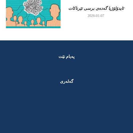
ئایدۆلۆژیا گەدەی برسی تێرناکات
2026-01-07
پەیام نێت
گەلەری