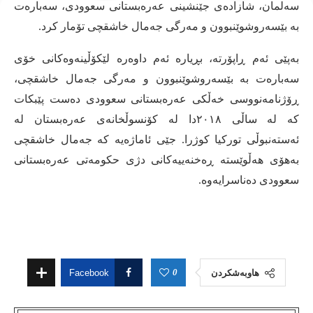
سەلمان، شازادەی جێنشینی عەرەبستانی سعوودی، سەبارەت
بە بێسەروشوێنبوون و مەرگی جەمال خاشقچی تۆمار کرد
.
بەپێی ئەم ڕاپۆرتە، بڕیارە ئەم داوەرە لێکۆڵینەوەکانی خۆی
سەبارەت بە بێسەروشوێنبوون و مەرگی جەمال خاشقچی،
ڕۆژنامەنووسی خەڵکی عەرەبستانی سعوودی دەست پێبکات
کە لە ساڵی ٢٠١٨دا لە کۆنسوڵخانەی عەرەبستان لە
ئەستەنبوڵی تورکیا کوژرا
.
جێی ئاماژەیە کە جەمال خاشقچی
بەهۆی هەڵوێستە ڕەخنەییەکانی دژی حکومەتی عەرەبستانی
سعوودی دەناسرایەوە
.
0
هاوبەشکردن
Facebook