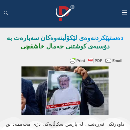
دەستپێکردنەوەی لێکۆڵینەوەکان سەبارەت بە
دۆسیەی کوشتنی جەمال خاشقچی
داوەرێکی فەڕەنسی لە پاریس سکاڵایەکی دژی محەممەد بن