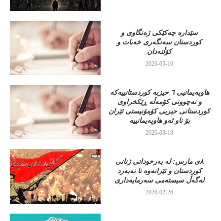
سێدارە چەکێکی ژەنگاوی و
کوردستان سەنگەری خەبات و
کۆڵنەدان
2026-05-10
هاوپەیمانیی ٦ حیزبە کوردستانییەکە
و نەچوونی کۆمەڵە ڕێکخراوی
کوردستانی حیزبی کۆمۆنیستی ئێران
بۆ ناو ئەو هاوپەیمانییە
2026-03-18
٨ی مارس: لە بەرخودانی ژنانی
کوردستان و ئێرانەوە تا نەبەرد
لەگەڵ سیستەمی سەرمایەداری
2026-02-26