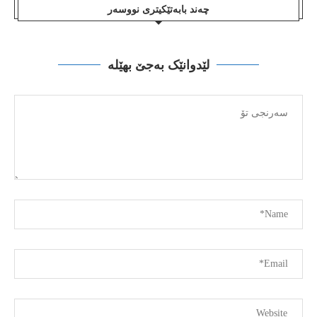
چەند بابەتێکیتری نووسەر
لێدوانێک بەجێ بهێلە