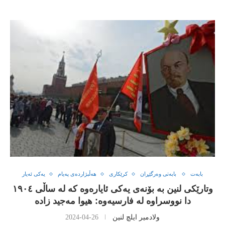
بابەت
بابەتی وەرگێڕان
کرێکاری
هەڵبژاردەی پەیام
یەکی ئەیار
وتارێکی لنین بە بۆنەی یەکی ئایارەوە کە لە ساڵی ١٩٠٤
دا نووسراوە لە فارسیەوە: هیوا مەجید زادە
ولادمیر ایلچ لنین
2024-04-26