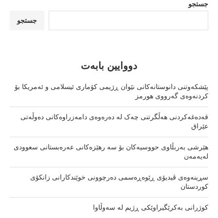
جستجو
جستجو
دووایین بابەت
پێشکەوتنی دانوستانەکانی نێوان ڕژیمی کۆماری ئیسلامی و ئەمریکا بۆ
کردنەوەی گەرووی هورمز
قەدەغەکردنی هەڵگرتنی چەک لە دەرەوەی دامەزراوەکانی دەوڵەتی
عێراق
هێرشی بەربڵاوی حووسیەکان بۆ سە رهێزەکانی عەرەبستانی سعوودی
لەیەمەن
سڕینەوەی ڤیدیۆی ڕێوەڕەسمی دەرچوونی خوێندکارانی زانکۆی
کوردستان
کوژرانی بەکرێگیراوێکی ڕژیم لە سەوڵاوا