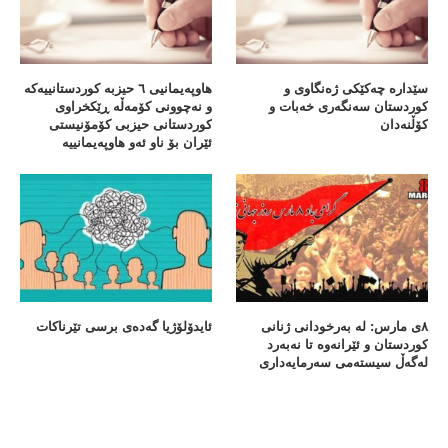
سێدارە چەکێکی ژەنگاوی و
هاوپەیمانیی ٦ حیزبە کوردستانییەکە
کوردستان سەنگەری خەبات و
و نەچوونی کۆمەڵە ڕێکخراوی
کۆڵنەدان
کوردستانی حیزبی کۆمۆنیستی
ئێران بۆ ناو ئەو هاوپەیمانییە
٨ی مارس: لە بەرخودانی ژنانی
ئایدۆلۆژیا گەدەی برسی تێرناکات
کوردستان و ئێرانەوە تا نەبەرد
لەگەڵ سیستەمی سەرمایەداری