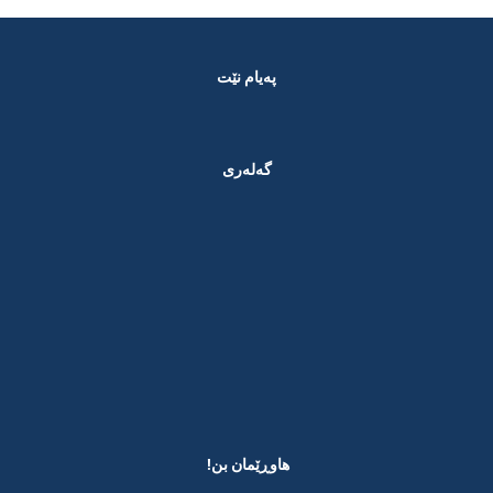
پەیام نێت
گەلەری
هاوڕێمان بن! ​