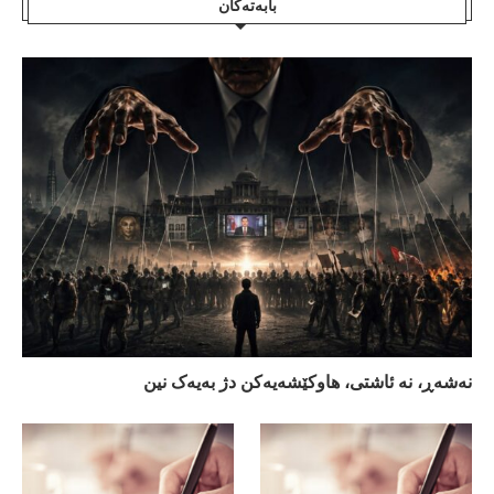
بابەتەکان
نەشەڕ، نە ئاشتی، هاوکێشەیەکن دژ بەیەک نین