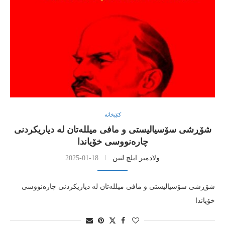
کتێبخانە
شۆڕشی سۆسیالیستی و مافی میللەتان لە دیاریکردنی
چارەنووسی خۆیاندا
ولادمیر ایلچ لنین
2025-01-18
شۆڕشی سۆسیالیستی و مافی میللەتان لە دیاریکردنی چارەنووسی
خۆیاندا