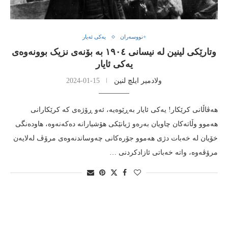
+نووسەران
یەکی ئەیار
وتارێکی لینین لە نیسانی ١٩٠٤ بە بۆنەی نزیک بوونەوەی
یەکی ئایار
ولادمیر ایلچ لنین
2024-01-15
هەڤاڵانی کرێکار! یەکی ئایار بەڕێوەیە، ئەو ڕۆژەی کە کرێکارانی
هەموو وڵاتەکان چاویان بەرەو ژیانێکی هۆشیارانە دەکەنەوە، هاودەنگی
خۆیان لە خەبات دژی هەموو جۆرەکانی چەوساندنەوەی مرۆڤ لەلایەن
مرۆڤەوە، واتە خەباتی ئازادکردنی …