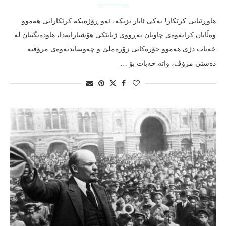
هاوڕێیانی کرێکار! یەکی ئایار نزیکە، ئەو ڕۆژەیکە کرێکارانی هەموو
وەڵاتان کرانەوەی چاویان بەڕووی ژیانێکی هۆشیارانەدا، هاودەنگییان لە
خەبات دژی هەموو جۆرەکانی زۆرەملێ و چەوساندنەوەی مرۆڤبە
دەستی مرۆڤ، واتە خەبات بۆ …