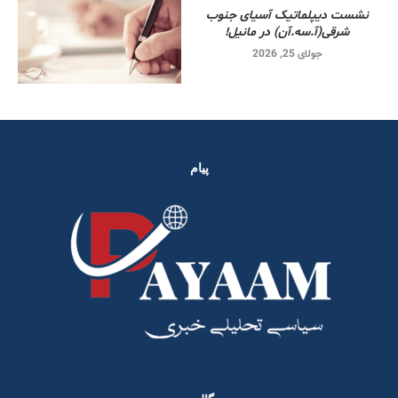
نشست دیپلماتیک آسیای جنوب
شرقی‌(آ.سه.آن) در مانیل!
جولای 25, 2026
پیام