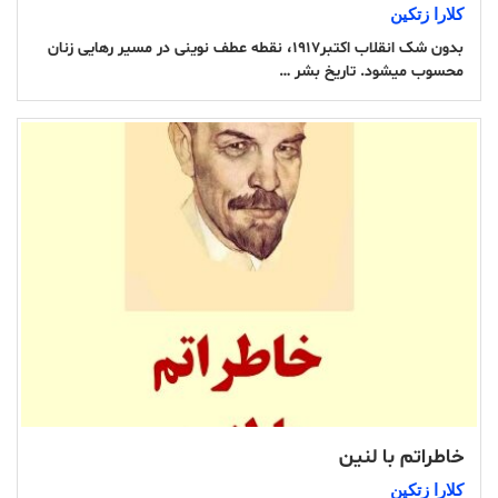
كلارا زتكین
بدون شک انقلاب اکتبر۱۹۱۷، نقطه عطف نوینی در مسیر رهایی زنان
محسوب می­­شود. تاریخ بشر …
خاطراتم با لنین
كلارا زتكین