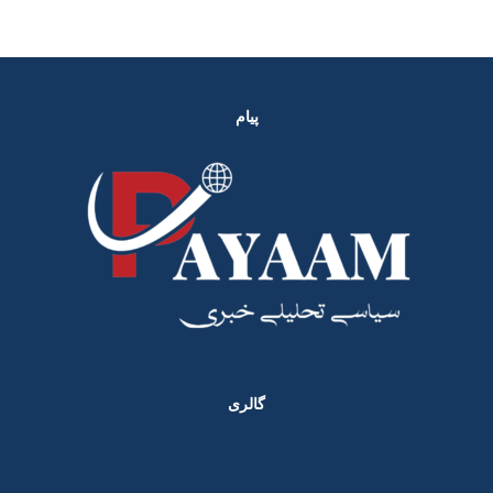
پیام
گالری