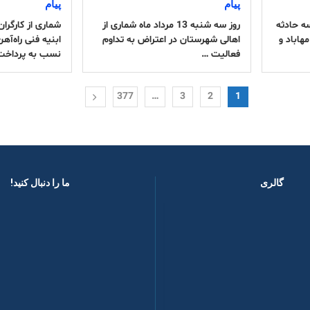
پیام
پیام
وقوع سه حادثه
روز سه شنبه 13 مرداد ماه شماری از
شماری از کارگر
هاباد و
اهالی شهرستان در اعتراض به تداوم
ابنیه فنی راه‌آه
فعالیت …
نسب به پرداخت
377
…
3
2
1
گالری
ما را دنبال کنید! ​