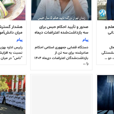
لم و
صدور و تأیید احکام حبس برای
هشدار گسترش 
انی
سه بازداشت‌شده اعتراضات دیماه
میان دانش‌آمو
پیام
پیام
ال
دستگاه قضایی جمهوری اسلامی احکام
رئیس اداره بهزی
زنشستگی
صادرشده برای سه تن از
نسبت به افزای
 دو …
بازداشت‌شدگان اعتراضات دی‌ماه ۱۴۰۴
“ناس” در میان 
را …