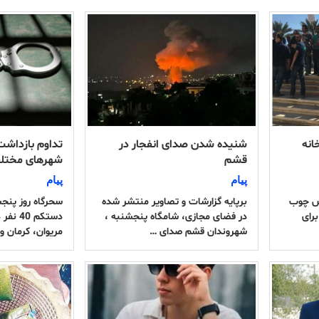
انه
شنیده شدن صدای انفجار در
تداوم بازداشت
قشم
شهرهای مختل
پیام
پیام
یش چوب
برپایه گزارشات و تصاویر منتشر شده
ماه برای
در فضای مجازی، شامگاه پنجشنبه ،
دستکم 0
شهروندان قشم صدای …
مریوان، کرمان و