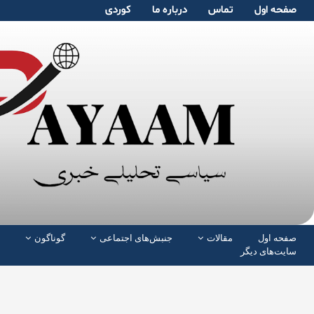
صفحە اول
تماس
دربارە ما
کوردی
صفحە اول
مقالات
جنبش‌های اجتماعی
گوناگون
سایت‌های دیگر