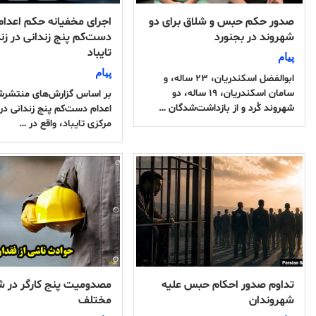
صدور حکم حبس و شلاق برای دو
اجرای مخفیانه حکم اعدام
شهروند در بجنورد
دست‌کم پنج زندانی در زن
تایباد
پیام
پیام
ابوالفضل اسکندریان، ۲۳ ساله، و
سامان اسکندریان، ۱۹ ساله، دو
بر اساس گزارش‌های منتشرش
شهروند کُرد و از بازداشت‌شدگان …
اعدام دست‌کم پنج زندانی در 
مرکزی تایباد، واقع در …
تداوم صدور احکام حبس علیه
مصدومیت پنج کارگر در ش
شهروندان
مختلف