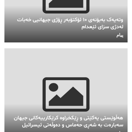
وتەیەک بەبۆنەی ١٠ ئۆکتۆبەر ڕۆژی جیهانیی خەبات
لەدژی سزای ئێعدام
پیام
هەڵوێستی یەکێتی و ڕێکخراوە کرێکارییەکانی جیهان
سەبارەت بە شەڕی حەماس و دەوڵەتی ئیسرائیل