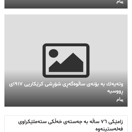
پیام
وته‌یه‌ك به‌ بۆنه‌ی ساڵوه‌گه‌ڕی شۆڕشی كرێكاریی ١٩١٧ی
ڕووسیه‌
پیام
زامێکی ٧٦ ساڵە بە جەستەی خەڵکی ستەملێکراوی
فەلەستینەوە