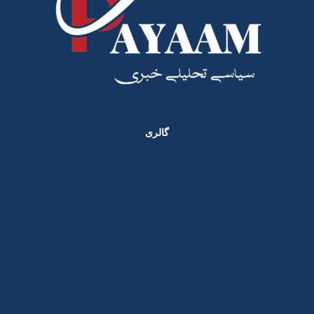
گالری