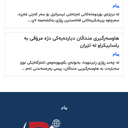
پیام
لە درێژەی بۆردومانەکانی ئەرتەشی ئیسرائیل بۆ سەر کەرتی غەززە،
سەرچاوە پزیشکییەکانی فەلەستین ڕۆژی یەکشەممە ٧ی …
هاوسەرگیری منداڵان دیاردەیەکی دژە مرۆڤی بە
یاساییکراو لە ئێران
پیام
لە چەند ڕۆژی ڕابردوودا، بەبۆنەی بڵاوبوونەوەی ئامارگەلێکی نوێ
سەبارەت بە هاوسەرگیریی منداڵان، پرسی پەرەسەندنی ئەم …
پیام