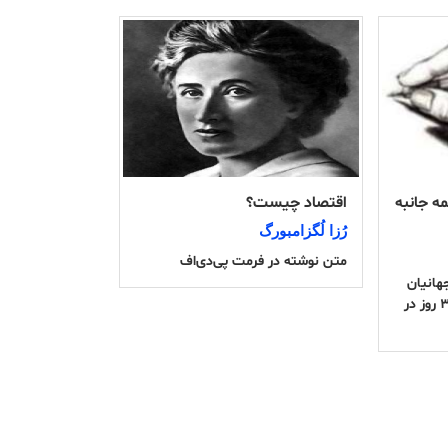
ه جانبه
اقتصاد چيست؟
رُزا لُگزامبورگ
متن نوشتە در فرمت پی‌دی‌اف
هانیان
قصابی فلسطینی ها حدود ۳۵ روز در