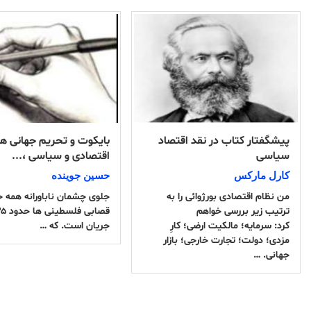
پیشگفتار کتاب در نقد اقتصاد
بایکوت و تحریم جهانی هم
سیاسی
اقتصادی و سیاسی ،...
کارل مارکس
حسين جوينده
من نظام اقتصادی بورژوائی را به
جلوی چشمان ناباورانه همه ج
ترتیب زیر بررسی خواهم
کرد: سرمایه؛ مالکیت ارضی؛ کارِ
جریان است. که …
مزدی؛ دولت؛ تجارت خارجی؛ بازار
جهانی. …