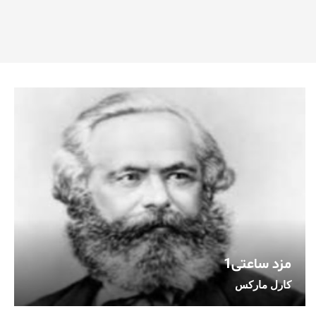
مزد ساعتی1
کارل مارکس