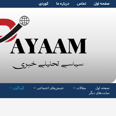
صفحە اول
تماس
دربارە ما
کوردی
صفحە اول
مقالات
جنبش‌های اجتماعی
گوناگون
سایت‌های دیگر