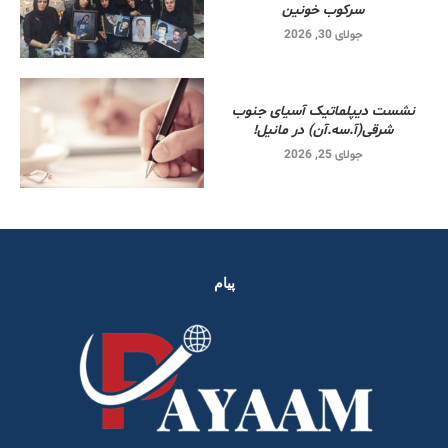
سرکوب خونین
جولای 30, 2026
نشست دیپلماتیک آسیای جنوب
شرقی‌(آ.سه.آن) در مانیل!
جولای 25, 2026
پیام