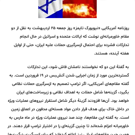
روزنامه آمریکایی «نیویورک تایمز» روز جمعه ۲۵ اردیبهشت به نقل از دو
مقام خاورمیانه‌ای نوشت که ایالات متحده و اسرائیل در حال انجام
تدارکات فشرده برای احتمال ازسرگیری حملات علیه ایران، حتی از اوایل
هفته آینده، هستند.
به گفتهٔ این دو که نخواستند نامشان فاش شود، این تدارکات
گسترده‌ترین مورد از زمان اجرایی شدن آتش‌بس در ۱۹ فروردین است. به
گفته مقام‌های آمریکایی، اگر ترامپ تصمیم به ازسرگیری حملات نظامی
بگیرد، گزینه‌ها شامل حملات به اهداف نظامی و زیرساخت‌های ایران
خواهد بود. آن‌ها افزودند گزینهٔ دیگر شامل استقرار نیروهای عملیات ویژه
در داخل خاک برای هدف قرار دادن مواد هسته‌ای مدفون در اعماق زمین
است. به گفته این مقام‌ها، چند صد نیروی عملیات ویژه در ماه مارس به
خاورمیانه اعزام شده‌اند تا چنین گزینه‌ای را در اختیار ترامپ قرار دهند. در
همین حین مقام‌های ایرانی نیز اعلام کرده‌اند که برای ازسرگیری درگیری‌ها