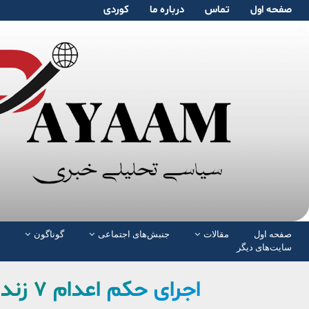
صفحە اول
تماس
دربارە ما
کوردی
صفحە اول
مقالات
جنبش‌های اجتماعی
گوناگون
سایت‌های دیگر
اجرای حکم اعدام ۷ زندانی در چند زندان کشور