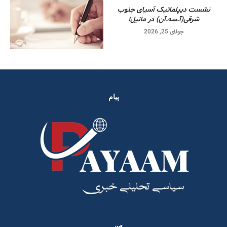
نشست دیپلماتیک آسیای جنوب
شرقی‌(آ.سه.آن) در مانیل!
جولای 25, 2026
پیام