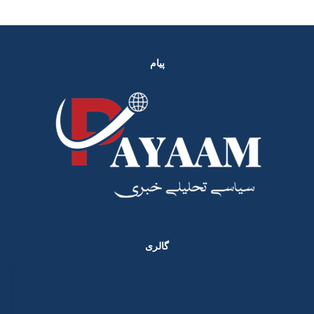
پیام
گالری