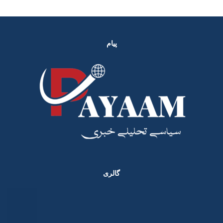
پیام
گالری