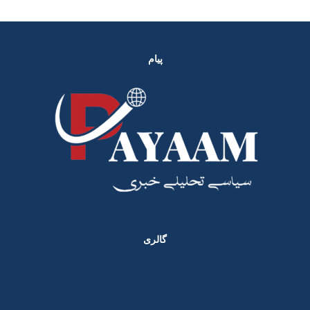
پیام
گالری