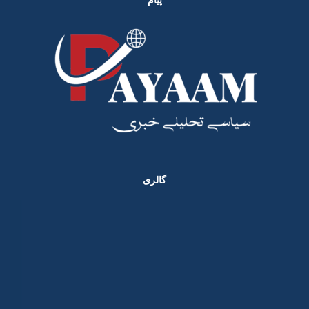
گالری