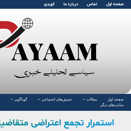
صفحە اول
تماس
دربارە ما
کوردی
صفحە اول
مقالات
جنبش‌های اجتماعی
گوناگون
سایت‌های دیگر
استمرار تجمع اعتراضی متقاضی