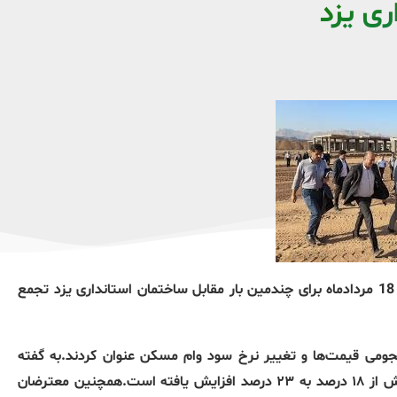
ری یزد
جمعی از متقاضیان پروژه مسکونی پردیس زندگی فاز یک روز شنبه 18 مردادماه برای چندمین بار مقابل ساختمان استانداری یزد تجمع
جومی قیمت‌ها و تغییر نرخ سود وام مسکن عنوان کردند.به گفته
آنان،وام مسکن این پروژه که به بانک تجارت واگذار شده،نرخ سودش از ۱۸ درصد به ۲۳ درصد افزایش یافته است.همچنین معترضان