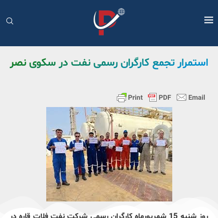
استمرار تجمع کارگران رسمی نفت در سکوی نصر
روز شنبه 15 شهریورماه کارگران رسمی شرکت نفت فلات قاره در