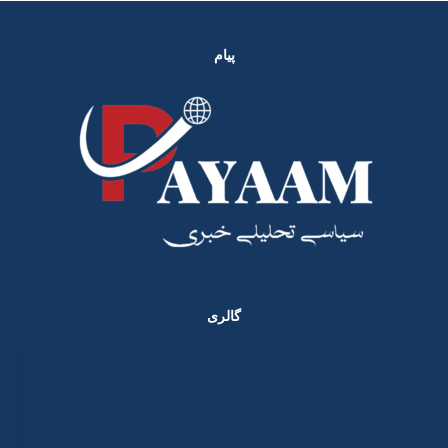
پیام
گالری