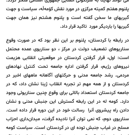
می تواند نهایتا به سرنگونی انقلابی جمهوری اسلامی منحر گردد.
پلنوم هفتم کمیته مرکزی در مورد نقش کۆمەڵە، سیاست و جهت
گیریهای ما سخن گفته است و پلنوم هشتم نیز همان جهت
گیریها را باردیگر مورد
تاکید قرار داد.
در رابطه با کردستان، پلنوم بر این نظر بود که در صورت وقوع
سناریوهای تضعیف دولت در مرکز ، دو سناریوی عمده محتمل
است: اول، قرار گرفتن کردستان در موقعیتی انقلابی هزیمت
نیروهای رژیم، قرار گرفتن اداره جامعه تحت کنترل نهادهای
مردمی. رشد جامعه مدنی و حرکتهای آگاهانه ماههای اخیر در
کردستان و از همه مهم تر تجربه انقلاب ژینا نشان داد، که در
جامعه کردستان استعداد بالائی برای وقوع چنین سناریوئی وجود
دارد. کومه له در این رابطه گسترش این جنبش مدنی و نشان
دادن راه پیشروی آنرا
رسالت خود در این دوره قرار داده است.
سناریوی دوم، که نمی توان آنرا نادیده گرفت، میدان‌داری احزاب
مسلح در غیاب جنبش توده ای در کردستان است. سیاست کومه