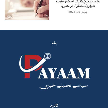
نشست دیپلماتیک آسیای جنوب
شرقی‌(آ.سه.آن) در مانیل!
جولای 25, 2026
پیام
گالری