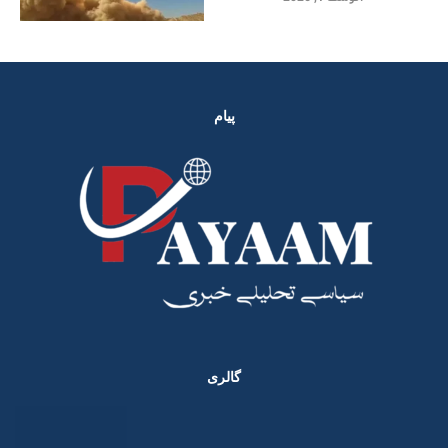
پیام
گالری