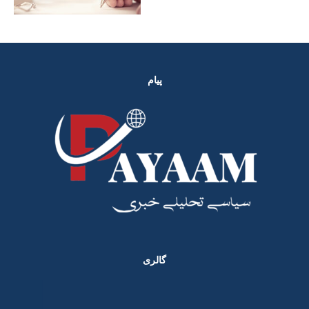
پیام
گالری