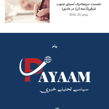
نشست دیپلماتیک آسیای جنوب
شرقی‌(آ.سه.آن) در مانیل!
جولای 25, 2026
پیام