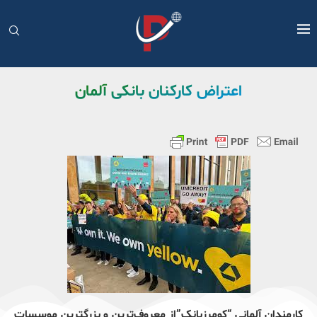
اعتراض کارکنان بانکی آلمان
کارمندان آلمانی “کومرزبانک”از معروف‌ترین و بزرگترین موسسات