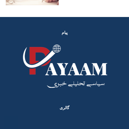
پیام
گالری