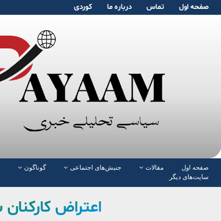
صفحە اول
تماس
دربارە ما
کوردی
صفحە اول
مقالات
جنبش‌های اجتماعی
گوناگون
سایت‌های دیگر
اعتراض کارکنان