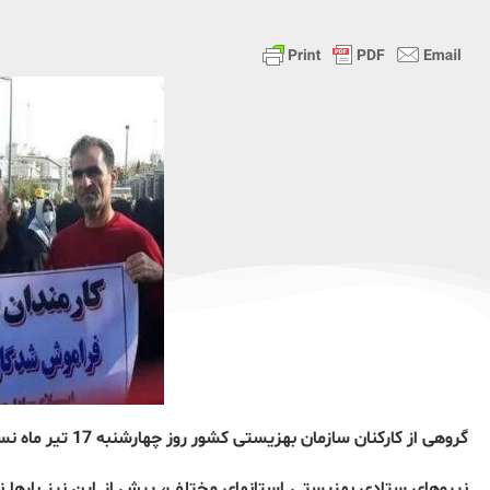
گروهی از کارکنان سازمان بهزیستی کشور روز چهارشنبه 17 تیر ماه نسبت به پایین بودن حقوق و مزایای مزدی خود اعتراض کردند.
نیروهای ستادی بهزیستی استانهای مختلف، پیش از این نیز بارها نس