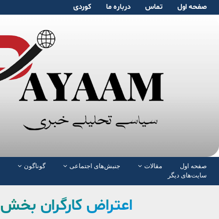
صفحە اول
تماس
دربارە ما
کوردی
صفحە اول
مقالات
جنبش‌های اجتماعی
گوناگون
سایت‌های دیگر
اعتراض کارگران بخش