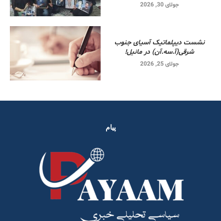
جولای 30, 2026
نشست دیپلماتیک آسیای جنوب
شرقی‌(آ.سه.آن) در مانیل!
جولای 25, 2026
پیام