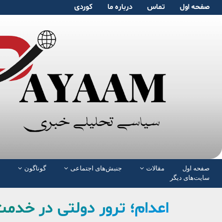
صفحە اول
تماس
دربارە ما
کوردی
صفحە اول
مقالات
جنبش‌های اجتماعی
گوناگون
سایت‌های دیگر
اعدام؛ ترور دولتی در خدم