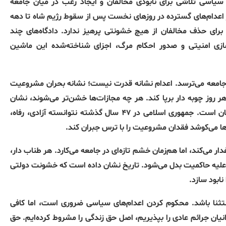
ن سیاسی تلاشی برای نابودی مخالفان و ایجاد رعب در میان جامعه
 اعدام‌های گسترده در روزهای نخست پس از سقوط رژیم شاه تا دهه
رای حذف مخالفان از هیچ خشونتی پرهیز ندارد
.
دادگاه‌های چند
سازی امنیتی و صدور احکام مرگ، اجزای شناخته‌شده این ماشین
جامعه می‌ترسد
.
اعدام نشانه قدرت نیست؛ نشانه بحران مشروعیت
 روز چوبه دار برپا کند
.
هر چه مجازات‌ها خشن‌تر می‌شوند، نشان
سان است
.
جمهوری اسلامی در ۴۷ سال گذشته نتوانسته آزادی، رفاه،
‌ها می‌کوشد فقدان مشروعیت را با ترس جبران کند
.
دار می‌کند، اما هم‌زمان خشم تازه‌ای در جامعه می‌کارد
.
هر طناب دار،
علیه حاکمیت بدل می‌شود
.
تاریخ نشان داده است که خشونت دولتی
نابود سازد
.
تثنا باشد
.
محکوم کردن اعدام‌های سیاسی ضروری است، اما کافی
نیان جرائم عادی را بپذیریم، اصل حق زندگی را مشروط کرده‌ایم
.
حق