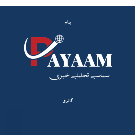
پیام
گالری