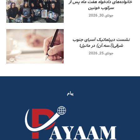
خانواده‌های دادخواه هفت ماه پس از
سرکوب خونین
جولای 30, 2026
نشست دیپلماتیک آسیای جنوب
شرقی‌(آ.سه.آن) در مانیل!
جولای 25, 2026
پیام