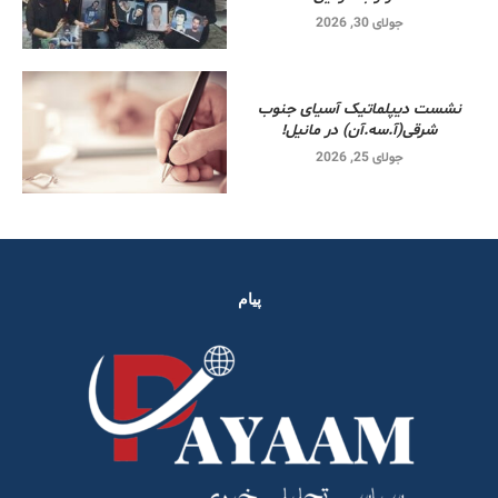
جولای 30, 2026
نشست دیپلماتیک آسیای جنوب
شرقی‌(آ.سه.آن) در مانیل!
جولای 25, 2026
پیام