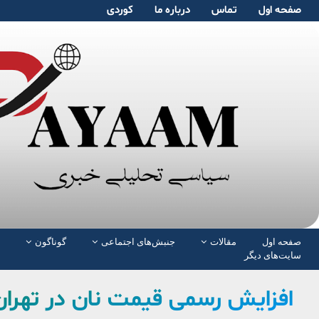
صفحە اول
تماس
دربارە ما
کوردی
صفحە اول
مقالات
جنبش‌های اجتماعی
گوناگون
سایت‌های دیگر
افزایش رسمی قیمت نان در تهران