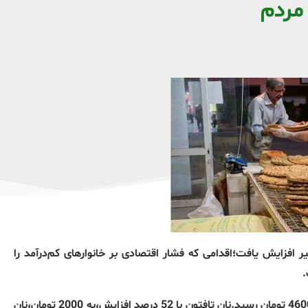
مردم
افزایش یافت؛اقدامی که فشار اقتصادی بر خانوارهای کم‌درآمد را
.
بر اساس نرخ‌های اعلام‌شده:نان بربری ساده با 31 درصد افزایش به 4600 تومان رسید.نان تافتون با 52 درصد افزایش،به 2000 تومان،نان