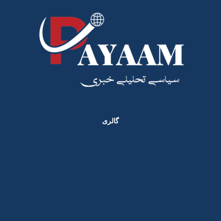
گالری