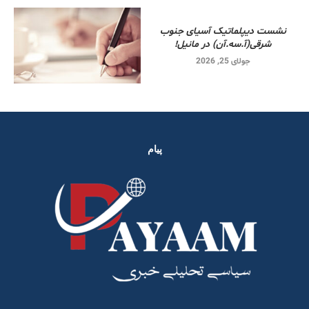
نشست دیپلماتیک آسیای جنوب
شرقی‌(آ.سه.آن) در مانیل!
جولای 25, 2026
پیام