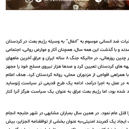
لیات ضد انسانی موسوم به “انفال” به وسیله رژیم بعث در کردستان
دند و با گذشت این همه سال، همچنان آثار و عوارض روانی، اجتماعی
و اقتصادی آن، بر پیکر این جامعه سنگینی می کند. ۳۸ سال پیش در چنین روزهائی، در حالیکه جنگ ۸ ساله ایران و عراق آخرین ماههای
بهه های کردستان تعیین کرد و صدها هزار نیروی مسلح خود را مجهز
 همراهی افواجی از مزدوران محلی، روانه کردستان کرد. هدف اعلام
 در عمل به اجرا درآمد، ادامه یک طرح قدیمی تر سیاست ژنوساید
د شده بود، اما رژیم بعث عراق به عنوان یک سیاست هرگز آنرا کنار
ین شهر را قتل عام نمود. در همین سال بمباران مشابهی در شهر حلبجه انجام
ر مردم مدنی منجر شد.در سالهای۱۹۷۶ و ۱۹۷۷، با هدف ایجاد یک کمربند امنیتی،به عنوان بخشی از توافقنامه الجزایر، بیش