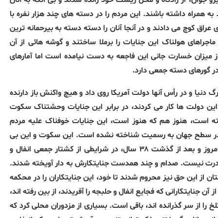
رو جوان، از زادگاه و محل زیست خود رانده شدند و بی آنکه به آنان
به همراه داشته باشند. این مردم را در دسته های چند هزار نفره با
راق کوچ می دادند و در آنجا آنان را دسته دسته به بیرحمانه ترین
اجراهای هولناک این جنایات را برملا ساختند و گوشه هائی از آن
از میزان خسارت جانی این فاجعه به دست نیامده است اما آمارهای
ر گورهای دسته جمعی دارد.
 دنیا و در رأس آنها دولت آمریکا روی داد و هیچ واکنش باز دارنده
این دولت ها کار می کردند، در برابر این جنایات وحشتناک سکوت
ته است، هنوز هم که هنوز است، این جنایات خوفناک علیه مردم
 در سطح جهان به رسمیت شناخته نشده است. این سکوت و این بی
اعتنایی نیز خود ستم دیگری است که بر مردم کردستان می رود. امروز و بعد از گذشت ۳۸ سال، در شرایطی از کشتار جمعی انفال و
 قدرت نیست. صدام و چند همدست جنایتکارش به دار آویخته شدند.
تان از این حق نیز محروم شدند تا خود، این جنایتکاران را در محکمه
آن جنایتکارانی که فجایع انفال و حلبجه را آفریدند، از بین رفته اند،
خ را از سر گذرانده اند، باقی است. بسیاری از مزدوران محلی کرد که