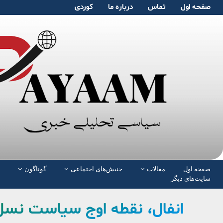
صفحە اول
تماس
دربارە ما
کوردی
صفحە اول
مقالات
جنبش‌های اجتماعی
گوناگون
سایت‌های دیگر
انفال، نقطه اوج سیاست نسل