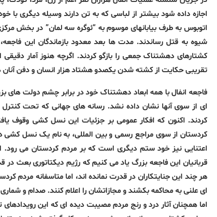
در جریان سلسله عملیات انفال هزاران نفر اعم از زن، مرد، کودک، پی
اجازه داده شود بیشتر از لباسی که به تن دارند وسیله دیگری با خود 
اتوبوس به طرف بیابانهای موسوم به “ئوگره سه لمان” در بخش مرکزی ع
شیوه به قتل رساندند. مدت ها بعد معدود بازماندگان این فاجعه، م
کشتارهای دهشتناک جمعی را بازگو كردند. اگرچه هنوز آمار دقیقی 
تقریبی حکایت از کشته شدن یکصدو هشتاد هزار انسان و دفن آنان د
فاجعه انفال با همه ابعاد دهشتناک خود در برابر چشم دولت های بزرگ
ای از سوی آنها نشان داده نشد. رسانه های جهانی که تحت کنترل 
کردند. اکنون که افکار عمومی بر جزئیات این نسل کشی وقوف یاف
کردستان از سوی مراجع رسمی و بین المللی، به نام یک نسل کشی
قربانیان این فاجعه بزرگ یاد می کنیم که رژیم دیکتاتوری بعث در
هر چند این جنایتکاران در قدرت نمانده اند، اما متاسفانه مردم کردس
ای علنی به محاکمه بکشند و مجازاتشان را اعلام کنند. صدام و شماری از 
اما همچنان آثار درد و رنج مردم مصیبت دیده ای که این رویدادهای تل