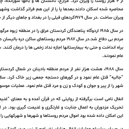
از ۴ هزار روستا را ویران کرد. مزارع، تاکستان ها و باغها سوزاند
محاصره شده اسکان دادند.بعدها پا را از این هم فراتر گذاشت وشهر
ویران ساخت .در سال ۱۹۷۹کردهای فیلی را در بغداد و جاهای دیگر از خانه هایشان به زور بیرون راند و بیشتر آنها را بعدا قتل عام نمود.
در سال ۱۹۸۵ اردوگاه پناهندگان کردستان عراق را در منطقه زیو
مردم بی دفاع شد.در سال ۱۹۸۷ مردم روستاهای س
عام نمودند.
سال ۱۹۸۸، هشت هزار نفر از مردم منطقه بادینان در شمال کردست
شهر را از پیر و جوان و کودک و زن و مرد قتل عام نمود. عملیات موس
انفال نامی است برگرفته از روایتی که در قرآن آمده و به معنای “غن
تحریک مزدوران به اعمال جنایت و غارتگری و غنیمت گیری بود. در ا
این امکان داده شده بود اموال مردم روستاها و شهرها و شهرکهایی را ک