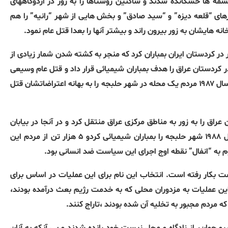
ه، چشمه ها خشکانده شدند و ساکنین روستاها را به زور در اردوگاههای
های “قلعه دیزه” و “سید صادق” و بخش هایی از شهر “رانیه” را هم
ه مرگور در کردستان ایران بمباران کرد که منجر به کشته شدن شمار زیادی از
اکن دره بالیسان در کردستان عراق را هدف بمباران شیمیائی قرار داد و قتل عام وسیعی
براه انداخت و حتی به بیمارستانها اجازه نداد زخمی ها را درمان کنند. سال ۱۹۸۷ مردم یک محله در شهر حلبجه را به بهانه اعتراضاتشان قتل
ان عراق را به زور به مناطق مرکزی عراق منتقل کرد و در آنجا در بیابان
“جالیه” قتل عام نمود و در گورهای دستجه جمعی زیر خاک کرد. سال ۱۹۸۸ شهر حلبجه را بمباران شیمیائی کردو ۵ هزار تن از مردم این
وم به “انفال” نقطه اوج اجرای این سیاست ضد انسانی بود.
یمت بکار رفته است. انتخاب این نام برای این عملیات در اساس برای
ین عملیات به مزدوران محلی که به خدمت رژیم بعث درآمده بودند،
ه مردم مجبور به تخلیه آن شده بودند ،تاراج کنند.