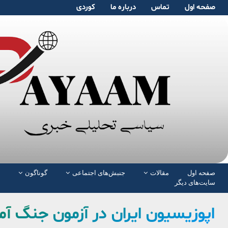
صفحە اول
تماس
دربارە ما
کوردی
صفحە اول
مقالات
جنبش‌های اجتماعی
گوناگون
سایت‌های دیگر
اپوزیسیون ایران در آزمون جنگ آم