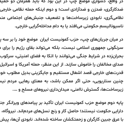
در واقع، دشواری موضع چپ در این بود که باید همزمان دو حقیق
ضدکارگری، ضدزن و ضدآزادی است؛ و دوم اینکه حمله نظامی خارجی نه 
نظامی‌گری، نابودی زیرساخت‌ها و تضعیف جنبش‌های اجتماعی منج
ناسیونالیسم حکومتی می‌افتد یا به دام مداخله‌گرایی خارجی.
در میان جریان‌های چپ، حزب کمونیست ایران
موضع خود را بر سه پ
سرنگونی جمهوری اسلامی نیست، بلکه می‌تواند بقای رژیم را برای 
بحران‌زده در شرایط جنگی می‌توانند با اتکا به فضای امنیتی، سرکوب
صدای مخالفان را خاموش سازند. از این منظر، حمله آمریکا و اسرائیل
قدرت‌های خارجی قصد اشغال مستقیم و جایگزینی بدیل مطلوب خود ر
چنین سناریویی، حتی اگر ممکن باشد، به معنای رهایی مردم نیست،
زیرساخت‌ها، گسترش ناامنی، میدان‌داری نیروهای مسلح و ….
پایه دوم موضع حزب کمونیست ایران تأکید بر پیامدهای ویرانگر جنگ
دارایی حکومت نیستند؛ حاصل کار و رنج نسل‌های مردم‌اند. نیروگاه، بی
با عرق جبین کارگران و زحمتکشان ساخته شده‌اند. نابودی آن‌ها، پیش از