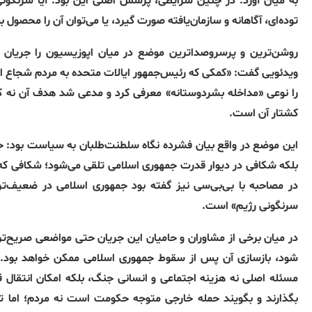
به میان آورد. در چنین شرایطی، پرسش اصلی این بود: آیا سرنگو
توده‌ای، آگاهانه و سازمان‌یافته صورت گیرد، یا می‌توان آن را محصول
روشن‌ترین و پرسروصداترین موضع در میان اپوزیسیون را جریان س
ویدئویی گفت: «کمکی که رئیس‌جمهور ایالات متحده به مردم شجاع ایرا
را نوعی «مداخله بشردوستانه» معرفی کرد و مدعی شد هدف آن نه ک
کشتار آن است.
این موضع در واقع بیان فشرده نگاه سلطنت‌طلبان به سیاست بود: جن
بلکه شکافی در دیوار قدرت جمهوری اسلامی تلقی می‌شود؛ شکافی که م
در مصاحبه با بی‌بی‌سی نیز گفته بود جمهوری اسلامی در ضعیف‌ت
سرنگونی رژیم» است.
در میان برخی از مشاوران و حامیان این جریان حتی مواضعی صریح‌تر 
شود، بازسازی آن پس از سقوط جمهوری اسلامی ممکن خواهد بود. چ
مسئله اصلی نه هزینه اجتماعی و انسانی جنگ، بلکه امکان انتقال ق
بگذارند و بگویند حمله خارجی متوجه حکومت است نه مردم؛ اما ت