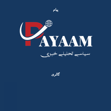
پیام
گالری