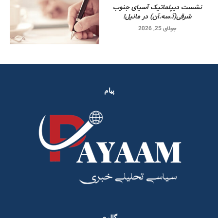
نشست دیپلماتیک آسیای جنوب
شرقی‌(آ.سه.آن) در مانیل!
جولای 25, 2026
پیام
گالری