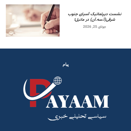
نشست دیپلماتیک آسیای جنوب
شرقی‌(آ.سه.آن) در مانیل!
جولای 25, 2026
پیام