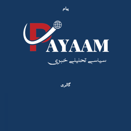
پیام
گالری