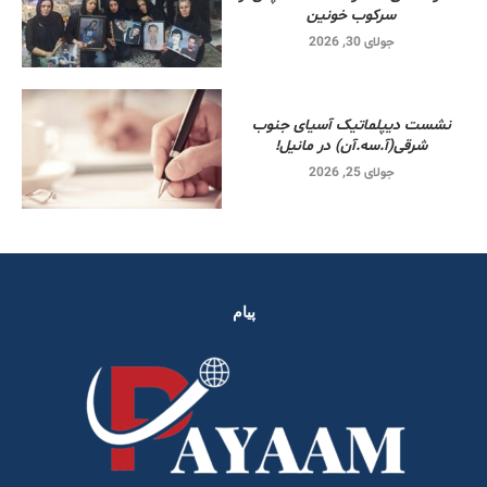
سرکوب خونین
جولای 30, 2026
نشست دیپلماتیک آسیای جنوب
شرقی‌(آ.سه.آن) در مانیل!
جولای 25, 2026
پیام